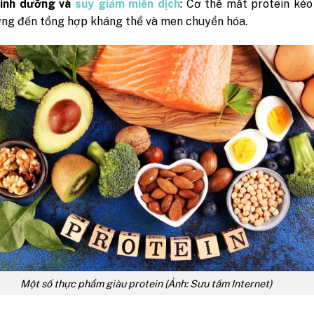
dinh dưỡng và
suy giảm miễn dịch
: Cơ thể mất protein kéo
ng đến tổng hợp kháng thể và men chuyển hóa.
Một số thực phẩm giàu protein (Ảnh: Sưu tầm Internet)