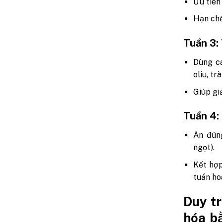
Ưu tiên
Hạn chế
Tuần 3:
Dùng cá
oliu, tr
Giúp gi
Tuần 4:
Ăn đúng
ngọt).
Kết hợp
tuần ho
Duy t
hóa bằ