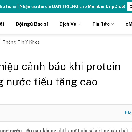
ydrations | Nhận ưu đãi chỉ DÀNH RIÊNG cho Member DripClub!
C
ôi
Đội ngũ Bác sĩ
Dịch Vụ
Tin Tức
eM
ủ
|
Thông Tin Y Khoa
hiệu cảnh báo khi protein
g nước tiểu tăng cao
Hiệ
rong nước tiểu cao
không chỉ là một chỉ số xét nghiệm bất