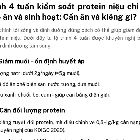
nh 4 tuần kiểm soát protein niệu chỉ
 ăn và sinh hoạt: Cần ăn và kiêng gì?
 chỉnh lối sống và dinh dưỡng đúng cách có thể giúp giảm 
tein niệu. Dưới đây là lộ trình 4 tuần được khuyến nghị 
 dinh dưỡng lâm sàng:
Giảm muối – ổn định huyết áp
ợng natri dưới 2g/ngày (≈5g muối).
 đồ ăn chế biến sẵn, nước tương, dưa muối.
u xanh, chuối, bơ, cam – giúp cân bằng điện giải.
 Cân đối lượng protein
iêng tuyệt đối protein, mà điều chỉnh về 0,8–1g/kg cân nặ
huyến nghị của KDIGO 2020).