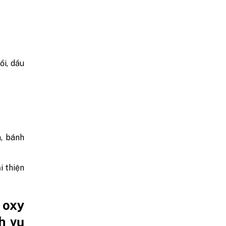
ồi, dầu
n, bánh
i thiện
 oxy
h vụ