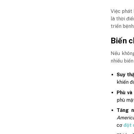
Việc phát 
là thời đi
triển bệnh
Biến c
Nếu khôn
nhiều biến
Suy thậ
khiến đ
Phù và
phù mặt
Tăng n
America
cơ
đột 