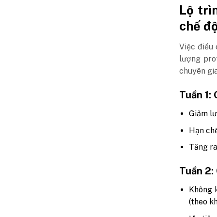
Lộ trì
chế độ
Việc điều
lượng pro
chuyên gia
Tuần 1: 
Giảm lư
Hạn chế
Tăng ra
Tuần 2:
Không k
(theo k