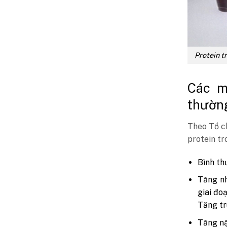
Protein t
Các m
thườn
Theo Tổ ch
protein tr
Bình th
Tăng nh
giai đo
Tăng tr
Tăng nặ