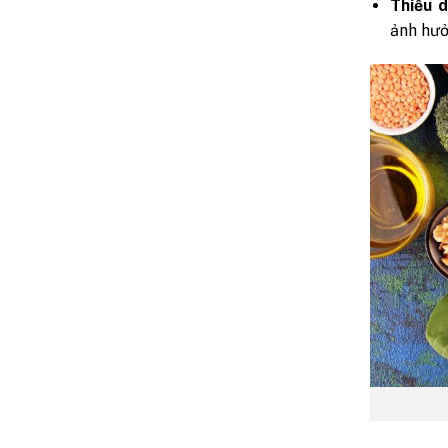
Thiếu 
ảnh hưở