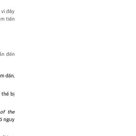
 vì đây
ậm tiến
ẫn đến
ảm dần,
 thể bị
 of the
có nguy