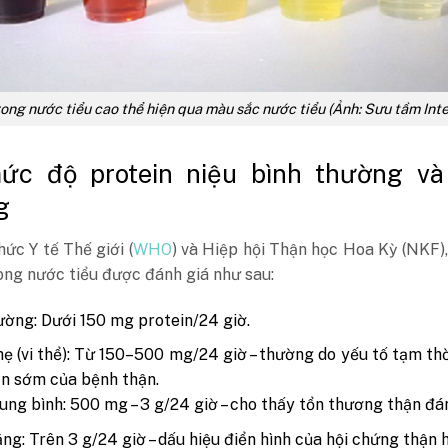
rong nước tiểu cao thể hiện qua màu sắc nước tiểu (Ảnh: Sưu tầm Int
ức độ protein niệu bình thường và
g
ức Y tế Thế giới (
WHO
) và Hiệp hội Thận học Hoa Kỳ (NKF)
ong nước tiểu được đánh giá như sau:
ường: Dưới 150 mg protein/24 giờ.
ẹ (vi thể): Từ 150–500 mg/24 giờ – thường do yếu tố tạm th
ạn sớm của bệnh thận.
ung bình: 500 mg – 3 g/24 giờ – cho thấy tổn thương thận đá
ng: Trên 3 g/24 giờ – dấu hiệu điển hình của hội chứng thận 