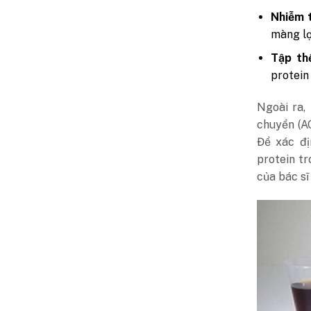
Nhiễm t
màng lọ
Tập th
protein
Ngoài ra,
chuyển (A
Để xác đị
protein t
của bác sĩ