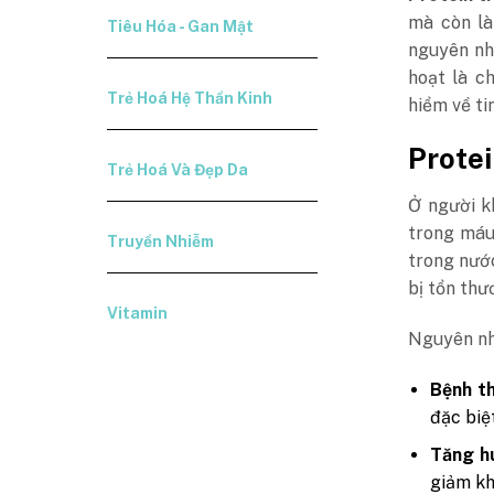
mà còn là
Tiêu Hóa - Gan Mật
nguyên nh
hoạt là c
Trẻ Hoá Hệ Thần Kinh
hiểm về t
Protei
Trẻ Hoá Và Đẹp Da
Ở người k
trong máu 
Truyền Nhiễm
trong nướ
bị tổn thư
Vitamin
Nguyên nh
Bệnh th
đặc biệ
Tăng hu
giảm kh