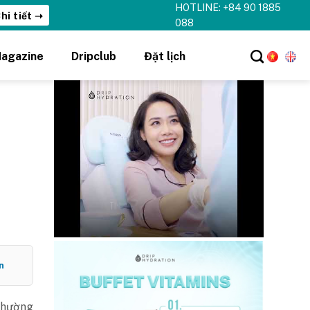
HOTLINE: +84 90 1885
hi tiết ➝
088
agazine
Dripclub
Đặt lịch
n
 thường