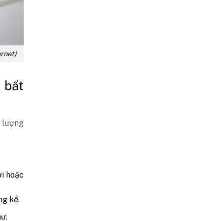
ernet)
 bất
, lượng
ời hoặc
ng kể.
hư.