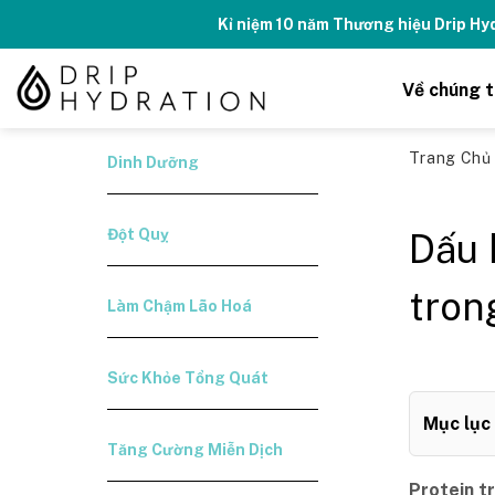
Skip
Kỉ niệm 10 năm Thương hiệu Drip H
to
content
Về chúng t
Trang Ch
Dinh Dưỡng
Đột Quỵ
Dấu 
tron
Làm Chậm Lão Hoá
Sức Khỏe Tổng Quát
Mục lục
Tăng Cường Miễn Dịch
Protein t