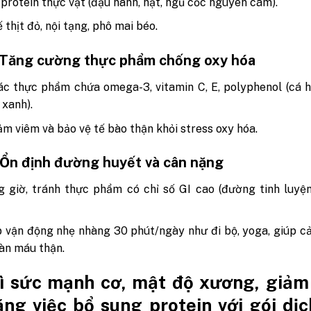
 protein thực vật (đậu nành, hạt, ngũ cốc nguyên cám).
 thịt đỏ, nội tạng, phô mai béo.
 Tăng cường thực phẩm chống oxy hóa
c thực phẩm chứa omega-3, vitamin C, E, polyphenol (cá h
à xanh).
ảm viêm và bảo vệ tế bào thận khỏi stress oxy hóa.
 Ổn định đường huyết và cân nặng
 giờ, tránh thực phẩm có chỉ số GI cao (đường tinh luyệ
 vận động nhẹ nhàng 30 phút/ngày như đi bộ, yoga, giúp cả
àn máu thận.
rì sức mạnh cơ, mật độ xương, giảm
ng việc bổ sung protein với gói dịc