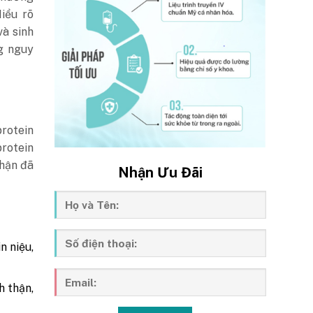
iểu rõ
và sinh
g nguy
protein
protein
thận đã
Nhận Ưu Đãi
n niệu,
h thận,