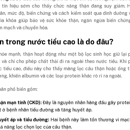
 tín hiệu sớm cho thấy chức năng thận đang suy giảm. H
ân, mức độ, biến chứng và cách kiểm soát qua dinh dưỡng 
hìa khóa giúp bảo vệ sức khỏe thận, ngăn ngừa biến chứn
im mạch và chuyển hóa.
n trong nước tiểu cao là do đâu?
hỏe mạnh, thận hoạt động như một bộ lọc sinh học giữ lại 
và chỉ cho phép chất thải đi ra ngoài theo nước tiểu. Khi 
c tiểu cao, điều này cho thấy màng lọc cầu thận hoặc ống 
ơng, khiến albumin và các loại protein khác rò rỉ ra ngoài.
ân phổ biến gồm:
ận mạn tính (CKD):
Đây là nguyên nhân hàng đầu gây protei
t ở bệnh nhân tiểu đường và tăng huyết áp.
yết áp và tiểu đường:
Hai bệnh này làm tổn thương vi mạc
ả năng lọc chọn lọc của cầu thận.