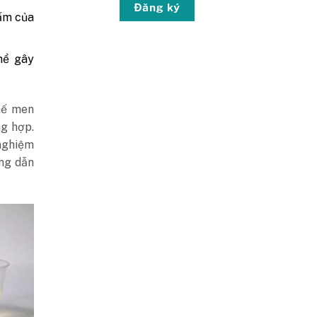
Đăng ký
ấm của
hể gây
hế men
ng hợp.
nghiệm
ớng dẫn