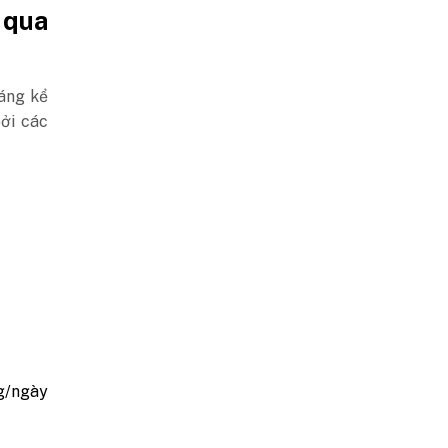
 qua
đáng kể
bởi các
ng/ngày