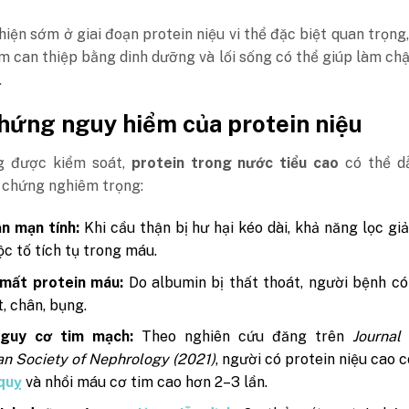
hiện sớm ở giai đoạn protein niệu vi thể đặc biệt quan trọng,
ểm can thiệp bằng dinh dưỡng và lối sống có thể giúp làm ch
.
hứng nguy hiểm của protein niệu
g được kiểm soát,
protein trong nước tiểu cao
có thể d
 chứng nghiêm trọng:
n mạn tính:
Khi cầu thận bị hư hại kéo dài, khả năng lọc gi
ộc tố tích tụ trong máu.
 mất protein máu:
Do albumin bị thất thoát, người bệnh có
, chân, bụng.
guy cơ tim mạch:
Theo nghiên cứu đăng trên
Journal
n Society of Nephrology (2021)
, người có protein niệu cao 
quỵ
và nhồi máu cơ tim cao hơn 2–3 lần.