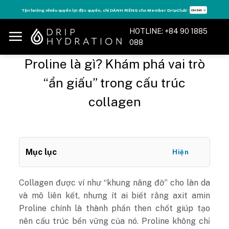
Skip
Tận hưởng nhiều quyền lợi độc quyền, chỉ DÀNH RIÊNG cho Member DripClub!
Chi tiết ➝
to
content
HOTLINE: +84 90 1885
088
Proline là gì? Khám phá vai trò
“ẩn giấu” trong cấu trúc
collagen
Mục lục
Hiện
Collagen được ví như “khung nâng đỡ” cho làn da
và mô liên kết, nhưng ít ai biết rằng axit amin
Proline chính là thành phần then chốt giúp tạo
nên cấu trúc bền vững của nó. Proline không chỉ