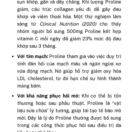
sụn khớp, gân và dây chằng. Khi lượng Proline
giảm, cấu trúc collagen yếu đi, dễ gây đau
khớp và viêm thoái hóa. Một thử nghiệm lâm
sàng từ
Clinical Nutrition (2020)
cho thấy
nhóm người bổ sung 500mg Proline kết hợp
vitamin C mỗi ngày đã giảm 23% mức độ đau
khớp sau 3 tháng.
Với tim mạch:
Proline tham gia vào việc duy trì
tính đàn hồi của mạch máu và ngăn ngừa xơ
vữa động mạch. Nó giúp hỗ trợ giảm oxy hóa
LDL cholesterol, từ đó hạn chế sự hình thành
mảng bám.
Với khả năng phục hồi mô:
Khi cơ thể bị tổn
thương hoặc sau phẫu thuật, Proline là “vật
liệu sửa chữa” lý tưởng, giúp tái tạo tế bào mô
mới. Đây là lý do Proline thường được bổ sung
trong các công thức phục hồi sau điều trị da