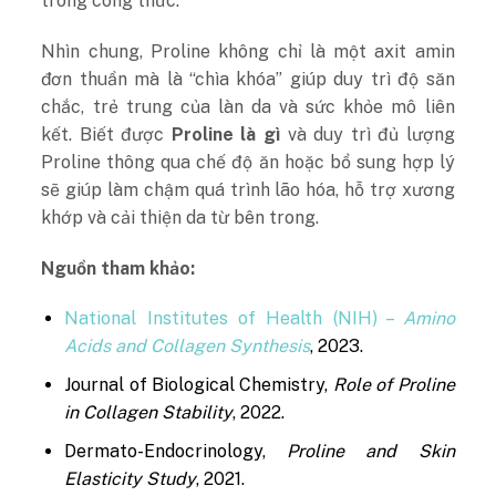
trong công thức.
Nhìn chung, Proline không chỉ là một axit amin
đơn thuần mà là “chìa khóa” giúp duy trì độ săn
chắc, trẻ trung của làn da và sức khỏe mô liên
kết. Biết được
Proline là gì
và duy trì đủ lượng
Proline thông qua chế độ ăn hoặc bổ sung hợp lý
sẽ giúp làm chậm quá trình lão hóa, hỗ trợ xương
khớp và cải thiện da từ bên trong.
Nguồn tham khảo:
National Institutes of Health (NIH) –
Amino
Acids and Collagen Synthesis
, 2023.
Journal of Biological Chemistry,
Role of Proline
in Collagen Stability
, 2022.
Dermato-Endocrinology,
Proline and Skin
Elasticity Study
, 2021.