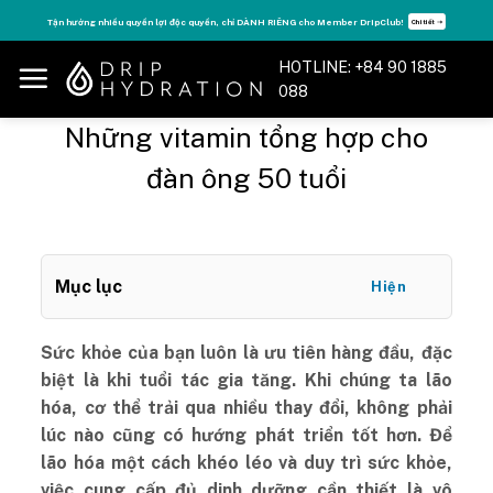
Skip
Tận hưởng nhiều quyền lợi độc quyền, chỉ DÀNH RIÊNG cho Member DripClub!
Chi tiết ➝
to
content
HOTLINE: +84 90 1885
088
Những vitamin tổng hợp cho
đàn ông 50 tuổi
Mục lục
Hiện
Sức khỏe của bạn luôn là ưu tiên hàng đầu, đặc
biệt là khi tuổi tác gia tăng. Khi chúng ta lão
hóa, cơ thể trải qua nhiều thay đổi, không phải
lúc nào cũng có hướng phát triển tốt hơn. Để
lão hóa một cách khéo léo và duy trì sức khỏe,
việc cung cấp đủ dinh dưỡng cần thiết là vô