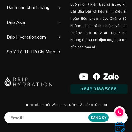
Luôn hỏi ý kiến ​​bác sĩ trước khi
Dành cho khách hàng
bắt đầu bất kỳ liệu trình điều trị
hoặc liệu pháp nào. Chúng tôi
Drip Asia
không chịu trách nhiệm về các
trường hợp tự ý áp dụng mà
Drip Hydration.com
không có sự chỉ định hoặc kê toa
của các bác sĩ.
Sở Y Tế TP Hồ Chí Minh
+849 0188 5088
THEO DÕI TIN TỨC VÀ DỊCH VỤ MỚI NHẤT CỦA CHÚNG TÔI