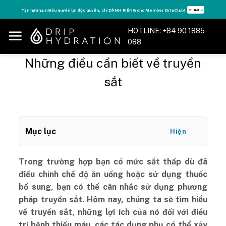
Skip
r DripClub!
Tăng năng lượng - sống đỉnh cao với thẻ Vitamin Drip Membershi
Chi tiết ➝
to
content
HOTLINE: +84 90 1885
088
Những điều cần biết về truyền
sắt
Mục lục
Hiện
Trong trường hợp bạn có mức sắt thấp dù đã
điều chỉnh chế độ ăn uống hoặc sử dụng thuốc
bổ sung, bạn có thể cân nhắc sử dụng phương
pháp truyền sắt. Hôm nay, chúng ta sẽ tìm hiểu
về truyền sắt, những lợi ích của nó đối với điều
trị bệnh thiếu máu, các tác dụng phụ có thể xảy