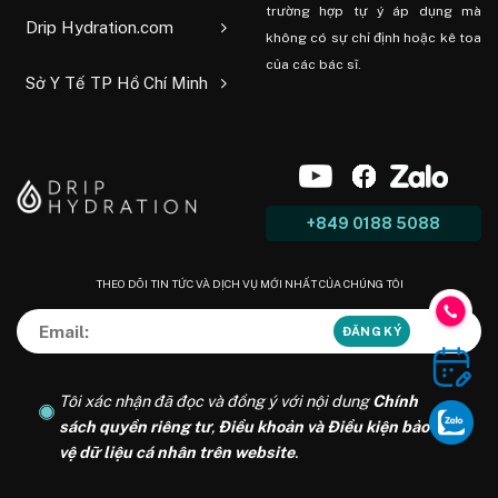
trường hợp tự ý áp dụng mà
Drip Hydration.com
không có sự chỉ định hoặc kê toa
của các bác sĩ.
Sở Y Tế TP Hồ Chí Minh
+849 0188 5088
THEO DÕI TIN TỨC VÀ DỊCH VỤ MỚI NHẤT CỦA CHÚNG TÔI
Tôi xác nhận đã đọc và đồng ý với nội dung
Chính
sách quyền riêng tư
,
Điều khoản và Điều kiện bảo
vệ dữ liệu cá nhân trên website
.