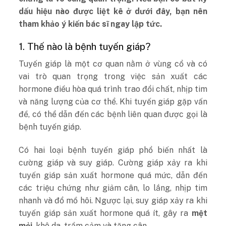
dấu hiệu nào được liệt kê ở dưới đây, bạn nên
tham khảo ý kiến bác sĩ ngay lập tức.
1. Thế nào là bệnh tuyến giáp?
Tuyến giáp là một cơ quan nằm ở vùng cổ và có
vai trò quan trọng trong việc sản xuất các
hormone điều hòa quá trình trao đổi chất, nhịp tim
và năng lượng của cơ thể. Khi tuyến giáp gặp vấn
đề, có thể dẫn đến các bệnh liên quan được gọi là
bệnh tuyến giáp.
Có hai loại bệnh tuyến giáp phổ biến nhất là
cường giáp và suy giáp. Cường giáp xảy ra khi
tuyến giáp sản xuất hormone quá mức, dẫn đến
các triệu chứng như giảm cân, lo lắng, nhịp tim
nhanh và đổ mồ hôi. Ngược lại, suy giáp xảy ra khi
tuyến giáp sản xuất hormone quá ít, gây ra
mệt
mỏi
, khô da, trầm cảm và tăng cân.