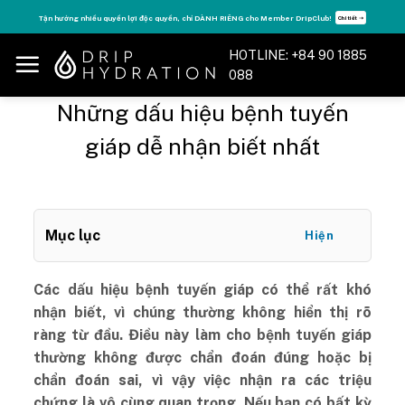
Skip
Tận hưởng nhiều quyền lợi độc quyền, chỉ DÀNH RIÊNG cho Member DripClub!
Chi tiết ➝
to
content
HOTLINE: +84 90 1885
088
Những dấu hiệu bệnh tuyến
giáp dễ nhận biết nhất
Mục lục
Hiện
Các dấu hiệu bệnh tuyến giáp có thể rất khó
nhận biết, vì chúng thường không hiển thị rõ
ràng từ đầu. Điều này làm cho bệnh tuyến giáp
thường không được chẩn đoán đúng hoặc bị
chẩn đoán sai, vì vậy việc nhận ra các triệu
chứng là vô cùng quan trọng. Nếu bạn có bất kỳ