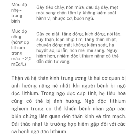
Mức độ
Gây tiêu chảy, nôn mửa, đau dạ dày, mệt
nhẹ –
mỏi, sang chấn tâm lý, không kiểm soát
trung
hành vi, nhược cơ, buồn ngủ.
bình
Mức độ
Gây co giật, tăng động, kích động, nói lắp,
nặng
suy thận, loạn nhịp tim, tăng thân nhiệt,
(nồng độ
chuyển động mắt không kiểm soát, hạ
lithium
huyết áp, lú lẫn, hôn mê, mê sảng. Nguy
trong
hiểm hơn, nhiễm độc lithium nặng có thể
máu > 2,0
dẫn đến tử vong.
mEq/L)
Thận và hệ thần kinh trung ương là hai cơ quan bị
ảnh hưởng nặng nề nhất khi người bệnh bị ngộ
độc lithium. Trong ngộ độc cấp tính, hệ tiêu hóa
cũng có thể bị ảnh hưởng. Ngộ độc lithium
nghiêm trọng có thể khiến bệnh nhân gặp các
biến chứng liên quan đến thần kinh và tim mạch.
Đái tháo nhạt là trường hợp hiếm gặp đối với các
ca bệnh ngộ độc lithium.