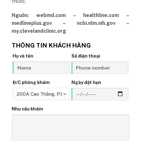
thuốc.
Nguồn: webmd.com – healthline.com –
medlineplus.gov – ncbi.nlm.nih.gov –
my.clevelandclinic.org
THÔNG TIN KHÁCH HÀNG
Họ và tên
Số điện thoại
Đ/C phòng khám
Ngày đặt hẹn
Nhu cầu khám