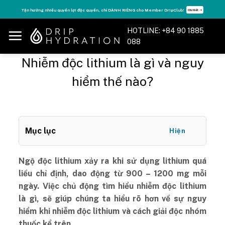
Skip
Tận hưởng nhiều quyền lợi độc quyền, chỉ DÀNH RIÊNG cho Member DripClub!
Chi tiết ➝
to
content
HOTLINE: +84 90 1885
088
Nhiễm độc lithium là gì và nguy
hiểm thế nào?
Mục lục
Hiện
Ngộ độc lithium xảy ra khi sử dụng lithium quá
liều chỉ định, dao động từ 900 – 1200 mg mỗi
ngày. Việc chủ động tìm hiểu nhiễm độc lithium
là gì, sẽ giúp chúng ta hiểu rõ hơn về sự nguy
hiểm khi nhiễm độc lithium và cách giải độc nhóm
thuốc kể trên.