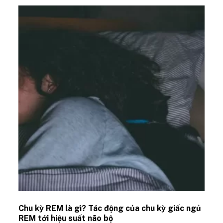
Chu kỳ REM là gì? Tác động của chu kỳ giấc ngủ
REM tới hiệu suất não bộ