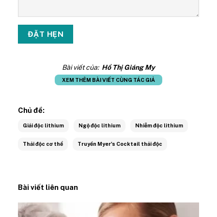
Bài viết của:
Hồ Thị Giáng My
XEM THÊM BÀI VIẾT CÙNG TÁC GIẢ
Chủ đề:
Giải độc lithium
Ngộ độc lithium
Nhiễm độc lithium
Thải độc cơ thể
Truyền Myer's Cocktail thải độc
Bài viết liên quan