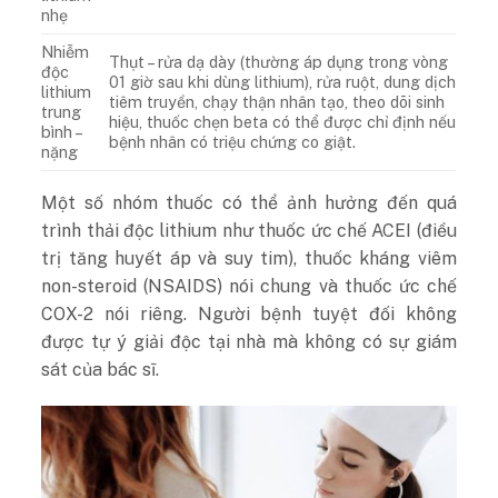
nhẹ
Nhiễm
Thụt – rửa dạ dày (thường áp dụng trong vòng
độc
01 giờ sau khi dùng lithium), rửa ruột, dung dịch
lithium
tiêm truyền, chạy thận nhân tạo, theo dõi sinh
trung
hiệu, thuốc chẹn beta có thể được chỉ định nếu
bình –
bệnh nhân có triệu chứng co giật.
nặng
Một số nhóm thuốc có thể ảnh hưởng đến quá
trình thải độc lithium như thuốc ức chế ACEI (điều
trị tăng huyết áp và suy tim), thuốc kháng viêm
non-steroid (NSAIDS) nói chung và thuốc ức chế
COX-2 nói riêng. Người bệnh tuyệt đối không
được tự ý giải độc tại nhà mà không có sự giám
sát của bác sĩ.