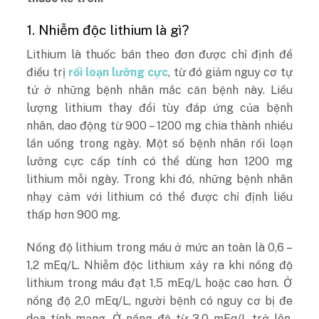
1. Nhiễm độc lithium là gì?
Lithium là thuốc bán theo đơn được chỉ định để
điều trị
rối loạn lưỡng cực
, từ đó giảm nguy cơ tự
tử ở những bệnh nhân mắc căn bệnh này. Liều
lượng lithium thay đổi tùy đáp ứng của bệnh
nhân, dao động từ 900 – 1200 mg chia thành nhiều
lần uống trong ngày. Một số bệnh nhân rối loạn
lưỡng cực cấp tính có thể dùng hơn 1200 mg
lithium mỗi ngày. Trong khi đó, những bệnh nhân
nhạy cảm với lithium có thể được chỉ định liều
thấp hơn 900 mg.
Nồng độ lithium trong máu ở mức an toàn là 0,6 –
1,2 mEq/L. Nhiễm độc lithium xảy ra khi nồng độ
lithium trong máu đạt 1,5 mEq/L hoặc cao hơn. Ở
nồng độ 2,0 mEq/L, người bệnh có nguy cơ bị đe
dọa tính mạng. Ở nồng độ từ 3,0 mEq/L trở lên,