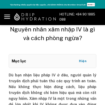
Skip
Tận hưởng nhiều quyền lợi độc quyền, chỉ DÀNH RIÊNG cho Member DripClub!
Chi tiết ➝
to
content
HOTLINE: +84 90 1885
088
Nguyên nhân xâm nhập IV là gì
và cách phòng ngừa?
Mục lục
Hiện
Dù bạn nhận liệu pháp IV ở đâu, người quản lý
truyền dịch phải tuân thủ các quy trình an toàn.
Nếu không thực hiện đúng cách, liệu pháp
truyền dịch không chỉ kém hiệu quả mà còn rất
nguy hiểm. Xâm nhập IV là một trong những vấn
đề lớn nhất khi IV không được đưa vào đúng