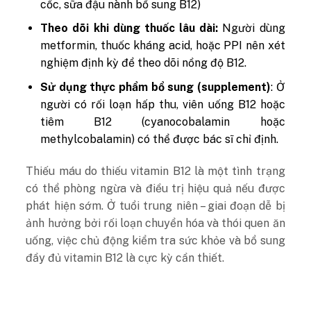
cốc, sữa đậu nành bổ sung B12)
Theo dõi khi dùng thuốc lâu dài:
Người dùng
metformin, thuốc kháng acid, hoặc PPI nên xét
nghiệm định kỳ để theo dõi nồng độ B12.
Sử dụng thực phẩm bổ sung (supplement)
: Ở
người có rối loạn hấp thu, viên uống B12 hoặc
tiêm B12 (cyanocobalamin hoặc
methylcobalamin) có thể được bác sĩ chỉ định.
Thiếu máu do thiếu vitamin B12 là một tình trạng
có thể phòng ngừa và điều trị hiệu quả nếu được
phát hiện sớm. Ở tuổi trung niên – giai đoạn dễ bị
ảnh hưởng bởi rối loạn chuyển hóa và thói quen ăn
uống, việc chủ động kiểm tra sức khỏe và bổ sung
đầy đủ vitamin B12 là cực kỳ cần thiết.