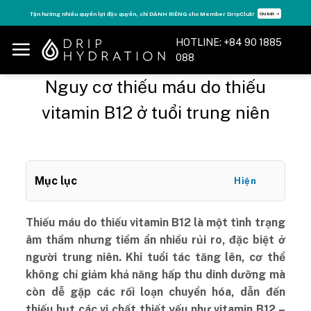
Skip
Tận hưởng nhiều quyền lợi độc quyền, chỉ DÀNH RIÊNG cho Member DripClub!
Chi tiết ➝
to
content
HOTLINE: +84 90 1885
088
Nguy cơ thiếu máu do thiếu
vitamin B12 ở tuổi trung niên
Mục lục
Hiện
Thiếu máu do thiếu vitamin B12 là một tình trạng
âm thầm nhưng tiềm ẩn nhiều rủi ro, đặc biệt ở
người trung niên. Khi tuổi tác tăng lên, cơ thể
không chỉ giảm khả năng hấp thu dinh dưỡng mà
còn dễ gặp các rối loạn chuyển hóa, dẫn đến
thiếu hụt các vi chất thiết yếu như vitamin B12 –