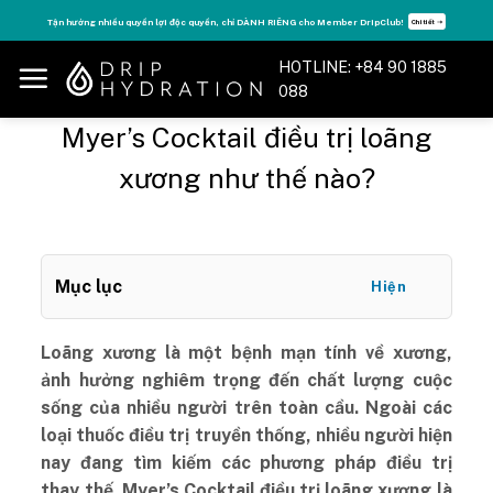
Skip
Tận hưởng nhiều quyền lợi độc quyền, chỉ DÀNH RIÊNG cho Member DripClub!
Chi tiết ➝
to
content
HOTLINE: +84 90 1885
088
Myer’s Cocktail điều trị loãng
xương như thế nào?
Mục lục
Hiện
Loãng xương là một bệnh mạn tính về xương,
ảnh hưởng nghiêm trọng đến chất lượng cuộc
sống của nhiều người trên toàn cầu. Ngoài các
loại thuốc điều trị truyền thống, nhiều người hiện
nay đang tìm kiếm các phương pháp điều trị
thay thế. Myer’s Cocktail điều trị loãng xương là