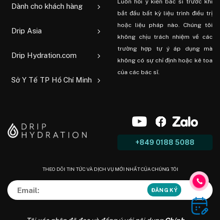
Luôn hỏi ý kiến ​​bác sĩ trước khi
Dành cho khách hàng
bắt đầu bất kỳ liệu trình điều trị
hoặc liệu pháp nào. Chúng tôi
Drip Asia
không chịu trách nhiệm về các
trường hợp tự ý áp dụng mà
Drip Hydration.com
không có sự chỉ định hoặc kê toa
của các bác sĩ.
Sở Y Tế TP Hồ Chí Minh
+849 0188 5088
THEO DÕI TIN TỨC VÀ DỊCH VỤ MỚI NHẤT CỦA CHÚNG TÔI