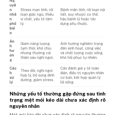
Ng
uyê
n
Stress mạn tính, rối
Bệnh mãn tính, rối loạn nội
nhâ
loạn giấc ngủ, thiếu
tiết, suy nhược cơ thể,
n
vi chất, yếu tố tâm
hậu bệnh lý hoặc tác
phổ
lý.
dụng phụ thuốc.
biế
n
Ản
Giảm năng lượng
Ảnh hưởng nghiêm trọng
h
tạm thời, khó chịu
đến sinh hoạt, công việc
hư
nhưng thường cải
và chất lượng cuộc sống,
ởn
thiện sau nghỉ ngơi.
khó hồi phục tự nhiên.
g
Các
Cần đánh giá y tế toàn
Theo dõi, nghỉ ngơi
h
diện, điều trị nguyên nhân
hợp lý, bổ sung dinh
xử
cơ bản, kết hợp quản lý
dưỡng, giảm stress.
lý
lối sống.
Những yếu tố thường gặp đứng sau tình
trạng mệt mỏi kéo dài chưa xác định rõ
nguyên nhân
Mệt mỏi kéo dài chưa xác định rõ nguyên thường