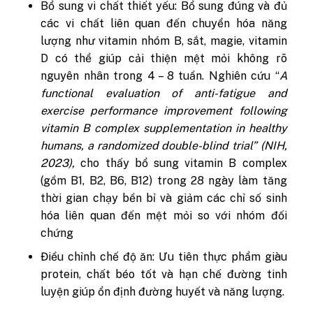
Bổ sung vi chất thiết yếu:
Bổ sung đúng và đủ
các vi chất liên quan đến chuyển hóa năng
lượng như vitamin nhóm B, sắt, magie, vitamin
D có thể giúp cải thiện mệt mỏi không rõ
nguyên nhân trong 4 – 8 tuần.
Nghiên cứu “
A
functional evaluation of anti-fatigue and
exercise performance improvement following
vitamin B complex supplementation in healthy
humans, a randomized double-blind trial” (NIH,
2023),
cho thấy bổ sung vitamin B complex
(gồm B1, B2, B6, B12) trong 28 ngày làm tăng
thời gian chạy bền bỉ và giảm các chỉ số sinh
hóa liên quan đến mệt mỏi so với nhóm đối
chứng
Điều chỉnh chế độ ăn:
Ưu tiên thực phẩm giàu
protein, chất béo tốt và hạn chế đường tinh
luyện giúp ổn định đường huyết và năng lượng.