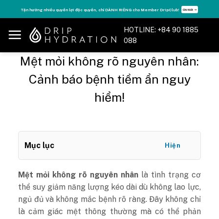
Skip
Tăng năng lượng - sống đỉnh cao với thẻ Vitamin Drip Membership.
Xem ngay ➝
to
content
HOTLINE: +84 90 1885
088
Mệt mỏi không rõ nguyên nhân:
Cảnh báo bệnh tiềm ẩn nguy
hiểm!
Mục lục
Hiện
Mệt mỏi không rõ nguyên nhân
là tình trạng cơ
thể suy giảm năng lượng kéo dài dù không lao lực,
ngủ đủ và không mắc bệnh rõ ràng. Đây không chỉ
là cảm giác mệt thông thường mà có thể phản