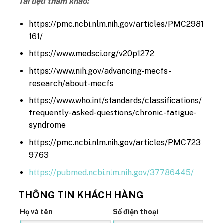
Tài liệu tham khảo:
https://pmc.ncbi.nlm.nih.gov/articles/PMC2981
161/
https://www.medsci.org/v20p1272
https://www.nih.gov/advancing-mecfs-
research/about-mecfs
https://www.who.int/standards/classifications/
frequently-asked-questions/chronic-fatigue-
syndrome
https://pmc.ncbi.nlm.nih.gov/articles/PMC723
9763
https://pubmed.ncbi.nlm.nih.gov/37786445/
THÔNG TIN KHÁCH HÀNG
Họ và tên
Số điện thoại