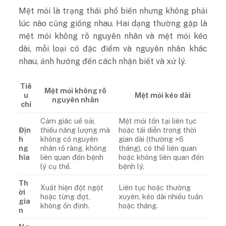
Mệt mỏi là trạng thái phổ biến nhưng không phải
lúc nào cũng giống nhau. Hai dạng thường gặp là
mệt mỏi không rõ nguyên nhân và mệt mỏi kéo
dài, mỗi loại có đặc điểm và nguyên nhân khác
nhau, ảnh hưởng đến cách nhận biết và xử lý.
Tiê
Mệt mỏi không rõ
u
Mệt mỏi kéo dài
nguyên nhân
chí
Cảm giác uể oải,
Mệt mỏi tồn tại liên tục
Địn
thiếu năng lượng mà
hoặc tái diễn trong thời
h
không có nguyên
gian dài (thường >6
ng
nhân rõ ràng, không
tháng), có thể liên quan
hĩa
liên quan đến bệnh
hoặc không liên quan đến
lý cụ thể.
bệnh lý.
Th
Xuất hiện đột ngột
Liên tục hoặc thường
ời
hoặc từng đợt,
xuyên, kéo dài nhiều tuần
gia
không ổn định.
hoặc tháng.
n