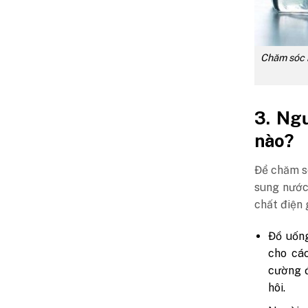
Chăm sóc b
3. Ng
nào?
Để chăm só
sung nước
chất điện 
Đồ uống
cho cá
cường đ
hôi.