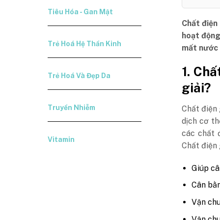
Tiêu Hóa - Gan Mật
Chất điện
hoạt động
Trẻ Hoá Hệ Thần Kinh
mất nước b
1. Chấ
Trẻ Hoá Và Đẹp Da
giải?
Truyền Nhiễm
Chất điện 
dịch cơ th
các chất 
Vitamin
Chất điện g
Giúp câ
Cân bằn
Vận chu
Vận chu