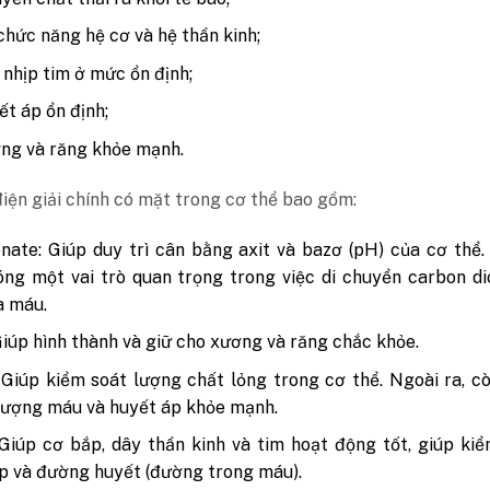
chức năng hệ cơ và hệ thần kinh;
 nhịp tim ở mức ổn định;
ết áp ổn định;
ng và răng khỏe mạnh.
iện giải chính có mặt trong cơ thể bao gồm:
nate: Giúp duy trì cân bằng axit và bazơ (pH) của cơ thể
ng một vai trò quan trọng trong việc di chuyển carbon di
a máu.
Giúp hình thành và giữ cho xương và răng chắc khỏe.
 Giúp kiểm soát lượng chất lỏng trong cơ thể. Ngoài ra, c
 lượng máu và huyết áp khỏe mạnh.
Giúp cơ bắp, dây thần kinh và tim hoạt động tốt, giúp ki
p và đường huyết (đường trong máu).