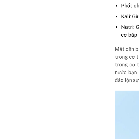
Phốt ph
Kali: G
Natri: 
cơ bắp 
Mất cân bằ
trong cơ t
trong cơ t
nước bạn 
đảo lộn sự