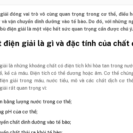
 giải đóng vai trò vô cùng quan trọng trong cơ thể, điều 
 và vận chuyển dinh dưỡng vào tế bào. Do đó, với những n
ù điện giải là một việc hết sức quan trọng cần được chú ý.
t điện giải là gì và đặc tính của chất
giải là những khoáng chất có điện tích khi hòa tan trong nư
ể, kể cả máu. Điện tích có thể dương hoặc âm. Cơ thể chún
điện giải trong máu, nước tiểu, mô và các chất dịch cơ th
iải rất quan trọng vì:
n bằng lượng nước trong cơ thể;
g pH của cơ thể;
yển chất dinh dưỡng vào tế bào;
yển chất thải ra khỏi tế bào;