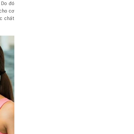
. Do đó
 cho cơ
c chất