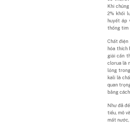
Khi chúng 
2% khối l
huyết áp 
thống tim
Chất điện 
hóa thích
giải cần t
clorua là 
lỏng trong
kali là ch
quan trọng
bằng cách 
Như đã đề 
tiểu, mô v
mất nước, 