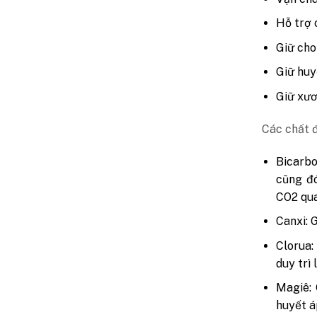
Hỗ trợ 
Giữ cho
Giữ huy
Giữ xươ
Các chất đ
Bicarbo
cũng đó
CO2 qu
Canxi: 
Clorua:
duy trì
Magiê: 
huyết á