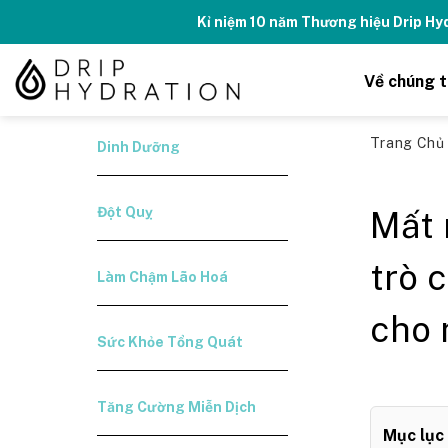
Skip
Kỉ niệm 10 năm Thương hiệu Drip H
to
content
Về chúng t
Trang Ch
Dinh Dưỡng
Đột Quỵ
Mất 
trò 
Làm Chậm Lão Hoá
cho 
Sức Khỏe Tổng Quát
Tăng Cường Miễn Dịch
Mục lục