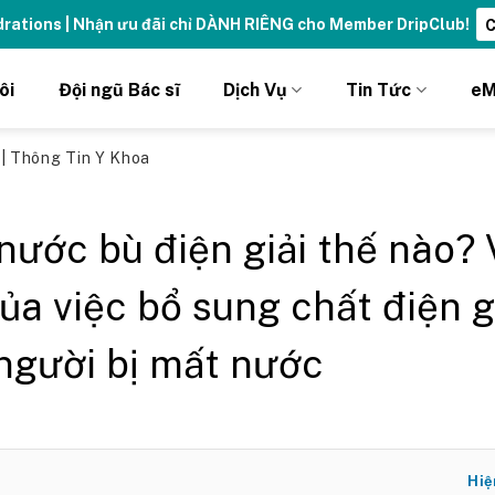
ydrations | Nhận ưu đãi chỉ DÀNH RIÊNG cho Member DripClub!
C
ôi
Đội ngũ Bác sĩ
Dịch Vụ
Tin Tức
eM
ủ
|
Thông Tin Y Khoa
nước bù điện giải thế nào? 
của việc bổ sung chất điện g
người bị mất nước
Hiệ