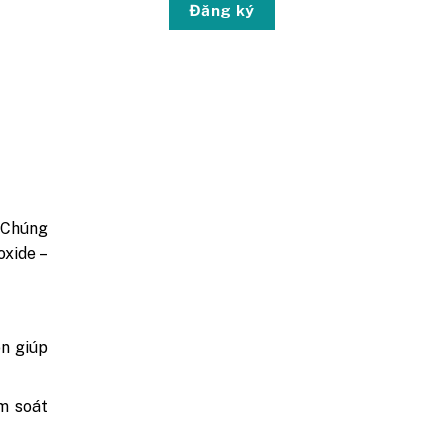
Đăng ký
. Chúng
oxide –
òn giúp
ểm soát