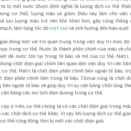
ta bị mất nước (được định nghĩa là lượng dịch cơ thể thiế
ượng cơ thể), lượng máu sẽ giảm. Điều này làm cho việc d
và lưu lượng máu trở nên khó khăn hơn, gây căng thẳng 
 mạch, làm tăng tốc độ
mệt mỏi
và ảnh hưởng đến hiệu suất.
giải đóng một vai trò quan trọng trong việc duy trì mức độ
 hợp trong cơ thể. Nước là thành phần chính của máu và ch
hiết để nước tồn tại trong tế bào và mô của cơ thể. Natri, 
những chất điện giải chính liên quan đến việc duy trì cân bằ
 cơ thể. Natri là chất điện phân chính bên ngoài tế bào, tr
ất điện phân chính bên trong tế bào. Clorua cũng là chất đi
 bên ngoài tế bào và giúp duy trì sự cân bằng chất lỏng th
cân bằng các ion tích điện dương trong cơ thể.
cập ở trên, cơ thể chúng ta có các chất điện giải trong má
à các chất dịch cơ thể khác. Vì vậy khi lượng dịch cơ thể giả
cơ thể cũng đồng thời bị mất các chất điện giải.