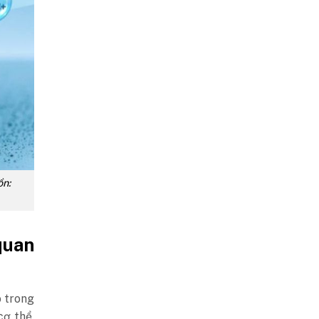
ồn:
quan
ò trong
cơ thể.