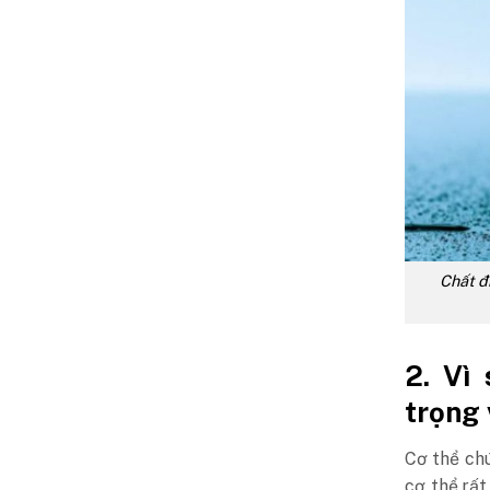
Chất đ
2. Vì
trọng 
Cơ thể ch
cơ thể,rất