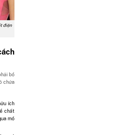
t điện
cách
phải bổ
có chứa
hữu ích
ể chất
 qua mồ