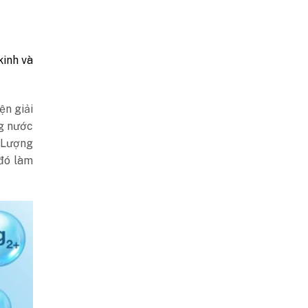
kinh và
ện giải
ng nước
. Lượng
đó làm