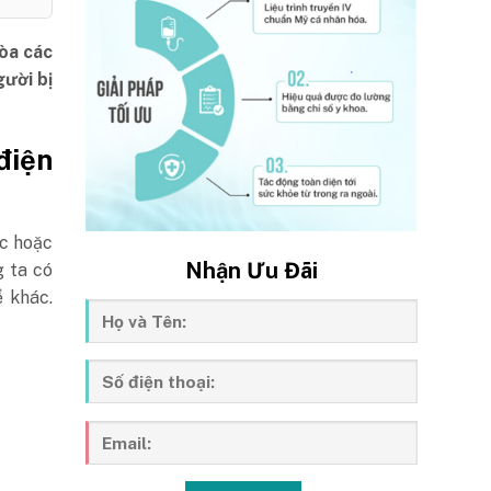
hòa các
gười bị
 điện
ớc hoặc
Nhận Ưu Đãi
g ta có
ể khác.