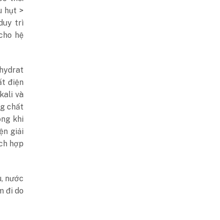
u hụt >
uy trì
cho hệ
 hydrat
ất điện
kali và
ng chất
ong khi
ện giải
ích hợp
u, nước
m đi do