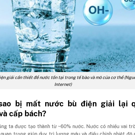
iện giải cần thiết để nước tồn tại trong tế bào và mô của cơ thể (Ngu
Internet)
 sao bị mất nước bù điện giải lại 
và cấp bách?
úng ta được tạo thành từ ~60% nước. Nước có nhiều vai tr
 quan trọng giúp duy trì lượng máu và điều chỉnh nhiệt độ 