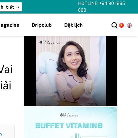
HOTLINE: +84 90 1885
hi tiết ➝
088
agazine
Dripclub
Đặt lịch
Vai
iải
n