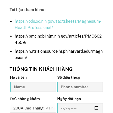
Tài liệu tham khảo:
https://ods.od.nih.gov/factsheets/Magnesium-
HealthProfessional/
https://pmc.ncbi.nlm.nih.gov/articles/PMC602
4559/
https://nutritionsource.hsph.harvard.edu/magn
esium/
THÔNG TIN KHÁCH HÀNG
Họ và tên
Số điện thoại
Đ/C phòng khám
Ngày đặt hẹn