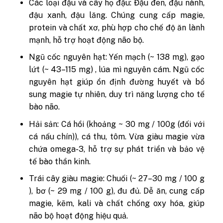
Các loại đậu và cây họ đậu:
Đậu đen, đậu nành,
đậu xanh, đậu lăng. Chúng cung cấp magie,
protein và chất xơ, phù hợp cho chế độ ăn lành
mạnh, hỗ trợ hoạt động não bộ.
Ngũ cốc nguyên hạt:
Yến mạch (~ 138 mg), gạo
lứt (~ 43–115 mg) , lúa mì nguyên cám. Ngũ cốc
nguyên hạt giúp ổn định đường huyết và bổ
sung magie tự nhiên, duy trì năng lượng cho tế
bào não.
Hải sản:
Cá hồi (khoảng ~ 30 mg / 100g (đối với
cá nấu chín)), cá thu, tôm. Vừa giàu magie vừa
chứa omega-3, hỗ trợ sự phát triển và bảo vệ
tế bào thần kinh
.
Trái cây giàu magie:
Chuối (~ 27–30 mg / 100 g
), bơ (~ 29 mg / 100 g), đu đủ. Dễ ăn, cung cấp
magie, kẽm, kali và chất chống oxy hóa, giúp
não bộ hoạt động hiệu quả.