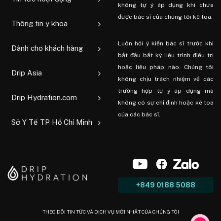
không tự ý áp dụng khi chưa
được bác sĩ của chúng tôi kê toa.
Thông tin y khoa
Luôn hỏi ý kiến ​​bác sĩ trước khi
Dành cho khách hàng
bắt đầu bất kỳ liệu trình điều trị
hoặc liệu pháp nào. Chúng tôi
Drip Asia
không chịu trách nhiệm về các
trường hợp tự ý áp dụng mà
Drip Hydration.com
không có sự chỉ định hoặc kê toa
của các bác sĩ.
Sở Y Tế TP Hồ Chí Minh
+849 0188 5088
THEO DÕI TIN TỨC VÀ DỊCH VỤ MỚI NHẤT CỦA CHÚNG TÔI