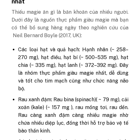
nhất
Thiếu magie ăn gì là băn khoăn của nhiều người.
Dưới đây là nguồn thực phẩm giàu magie mà bạn
có thể bổ sung hàng ngày theo nghiên cứu của
Neil Bernard Boyle (2017, UK):
Các loại hạt và quả hạch:
Hạnh nhân (~ 258–
270 mg), hạt điều, hạt bí (~ 500–535 mg), hạt
chia (~ 335 mg), hạt lanh (~ 372–392 mg). Đây
là nhóm thực phẩm giàu magie nhất, dễ dùng
và tốt cho tim mạch cũng như
chức năng não
bộ
.
Rau xanh đậm:
Rau bina (spinach)( ~ 79 mg), cải
xoăn (kale) (~ 157 mg ), rau mồng tơi, rau dền.
Rau càng xanh đậm càng nhiều magie nhờ
chứa nhiều diệp lục, đồng thời hỗ trợ bảo vệ tế
bào thần kinh.