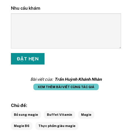
Nhu cầu khám
Bài viết của:
Trần Huỳnh Khánh Nhàn
XEM THÊM BÀI VIẾT CÙNG TÁC GIẢ
Chủ đề:
Bổ sung magie
Buffet Vitamin
Magie
Magie B6
Thực phẩm giàu magie