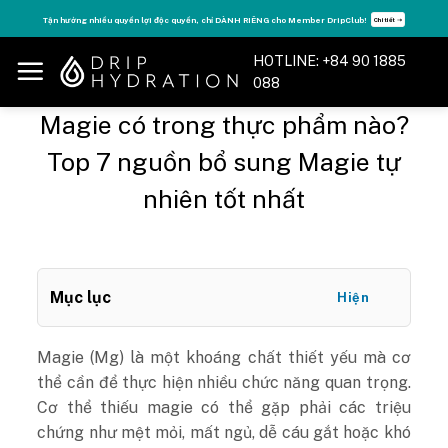
Skip
Club!
Tăng năng lượng - sống đỉnh cao với thẻ Vitamin Drip Membership.
Chi tiết ➝
Xem 
to
content
HOTLINE: +84 90 1885
088
Magie có trong thực phẩm nào?
Top 7 nguồn bổ sung Magie tự
nhiên tốt nhất
Mục lục
Hiện
Magie (Mg) là một khoáng chất thiết yếu mà cơ
thể cần để thực hiện nhiều chức năng quan trọng.
Cơ thể thiếu magie có thể gặp phải các triệu
chứng như mệt mỏi, mất ngủ, dễ cáu gắt hoặc khó