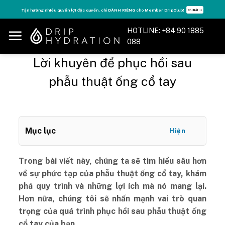
Skip
Tận hưởng nhiều quyền lợi độc quyền, chỉ DÀNH RIÊNG cho Member DripClub!
Chi tiết ➝
to
content
HOTLINE: +84 90 1885
088
Lời khuyên để phục hồi sau
phẫu thuật ống cổ tay
Mục lục
Hiện
Trong bài viết này, chúng ta sẽ tìm hiểu sâu hơn
về sự phức tạp của phẫu thuật ống cổ tay, khám
phá quy trình và những lợi ích mà nó mang lại.
Hơn nữa, chúng tôi sẽ nhấn mạnh vai trò quan
trọng của quá trình phục hồi sau phẫu thuật ống
cổ tay của bạn.