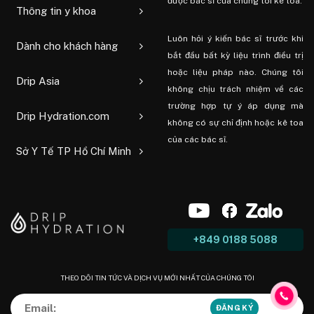
được bác sĩ của chúng tôi kê toa.
Thông tin y khoa
Luôn hỏi ý kiến ​​bác sĩ trước khi
Dành cho khách hàng
bắt đầu bất kỳ liệu trình điều trị
hoặc liệu pháp nào. Chúng tôi
Drip Asia
không chịu trách nhiệm về các
trường hợp tự ý áp dụng mà
Drip Hydration.com
không có sự chỉ định hoặc kê toa
của các bác sĩ.
Sở Y Tế TP Hồ Chí Minh
+849 0188 5088
THEO DÕI TIN TỨC VÀ DỊCH VỤ MỚI NHẤT CỦA CHÚNG TÔI