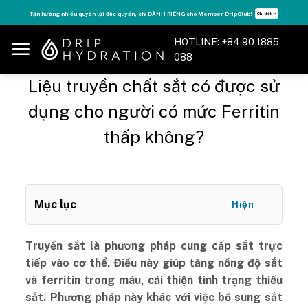
Skip
Tận hưởng nhiều quyền lợi độc quyền, chỉ DÀNH RIÊNG cho Member DripClub!
Chi tiết ➝
to
content
HOTLINE: +84 90 1885
088
Liệu truyền chất sắt có được sử
dụng cho người có mức Ferritin
thấp không?
Mục lục
Hiện
Truyền sắt là phương pháp cung cấp sắt trực
tiếp vào cơ thể. Điều này giúp tăng nồng độ sắt
và ferritin trong máu, cải thiện tình trạng thiếu
sắt. Phương pháp này khác với việc bổ sung sắt