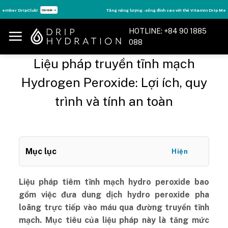
Skip
Tăng năng lượng - sống đỉnh cao với thẻ Vitamin Drip Membership.
Xem ngay ➝
to
content
HOTLINE: +84 90 1885
088
Liệu pháp truyền tĩnh mạch
Hydrogen Peroxide: Lợi ích, quy
trình và tính an toàn
Mục lục
Hiện
Liệu pháp tiêm tĩnh mạch hydro peroxide bao
gồm việc đưa dung dịch hydro peroxide pha
loãng trực tiếp vào máu qua đường truyền tĩnh
mạch. Mục tiêu của liệu pháp này là tăng mức