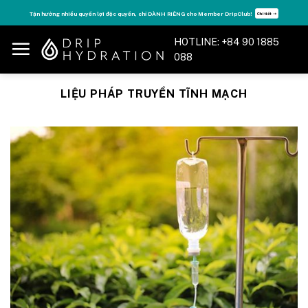
Skip
Tận hưởng nhiều quyền lợi độc quyền, chỉ DÀNH RIÊNG cho Member DripClub!
Chi tiết ➝
to
content
HOTLINE: +84 90 1885
088
LIỆU PHÁP TRUYỀN TĨNH MẠCH