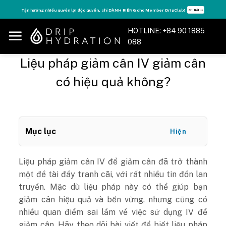
Skip
Tận hưởng nhiều quyền lợi độc quyền, chỉ DÀNH RIÊNG cho Member DripClub!
Chi tiết ➝
to
content
HOTLINE: +84 90 1885
088
Liệu pháp giảm cân IV giảm cân
có hiệu quả không?
Mục lục
Hiện
Liệu pháp giảm cân IV để giảm cân đã trở thành
một đề tài đầy tranh cãi, với rất nhiều tin đồn lan
truyền. Mặc dù liệu pháp này có thể giúp bạn
giảm cân hiệu quả và bền vững, nhưng cũng có
nhiều quan điểm sai lầm về việc sử dụng IV để
giảm cân. Hãy theo dõi bài viết để biết liệu pháp