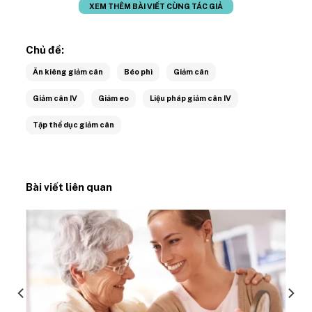
XEM THÊM BÀI VIẾT CÙNG TÁC GIẢ
Chủ đề:
Ăn kiêng giảm cân
Béo phì
Giảm cân
Giảm cân IV
Giảm eo
Liệu pháp giảm cân IV
Tập thể dục giảm cân
Bài viết liên quan