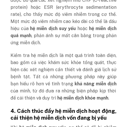
được đo qua các xét nghiệm như CRP (C-reactive
protein) hoặc ESR (erythrocyte sedimentation
rate), cho thấy mức độ viêm nhiễm trong cơ thể.
Một mức độ viêm nhiễm cao kéo dài có thể là dấu
hiệu của
hệ miễn dịch suy yếu
hoặc
hệ miễn dịch
quá mạnh
, phản ánh sự mất cân bằng trong phản
ứng miễn dịch.
Kiểm tra hệ miễn dịch là một quá trình toàn diện,
bao gồm cả việc khám sức khỏe tổng quát, thực
hiện các xét nghiệm cần thiết và đánh giá lịch sử
bệnh tật. Tất cả những phương pháp này giúp
bạn hiểu rõ hơn về tình trạng
khả năng miễn dịch
của mình, từ đó đưa ra những biện pháp kịp thời
để cải thiện và duy trì
hệ miễn dịch khỏe mạnh
.
4.
Cách thúc đẩy hệ miễn dịch hoạt động,
cải thiện hệ miễn dịch vốn đang bị yếu