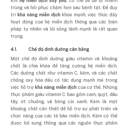
Khi
hệ miễn dịch suy yếu
, cơ thể sẽ dễ bị nhiễm
trùng và hồi phục chậm hơn sau bệnh tật. Để duy
trì
khả năng miễn dịch
khỏe mạnh, việc thúc đẩy
hoạt động của hệ miễn dịch thông qua các biện
pháp tự nhiên và lối sống lành mạnh là rất quan
trọng.
4.1.
Chế độ dinh dưỡng cân bằng
Một chế độ dinh dưỡng giàu vitamin và khoáng
chất là chìa khóa để tăng cường hệ miễn dịch.
Các dưỡng chất như vitamin C, kẽm, và các chất
chống oxy hóa đều có tác dụng mạnh mẽ trong
việc hỗ trợ
khả năng miễn dịch
của cơ thể. Những
thực phẩm giàu vitamin C bao gồm cam, quýt, dâu
tây, ớt chuông, và bông cải xanh. Kẽm là một
khoáng chất cần thiết để hỗ trợ sự phát triển và
chức năng của các tế bào miễn dịch. Kẽm có thể
được bổ sung thông qua các nguồn thực phẩm