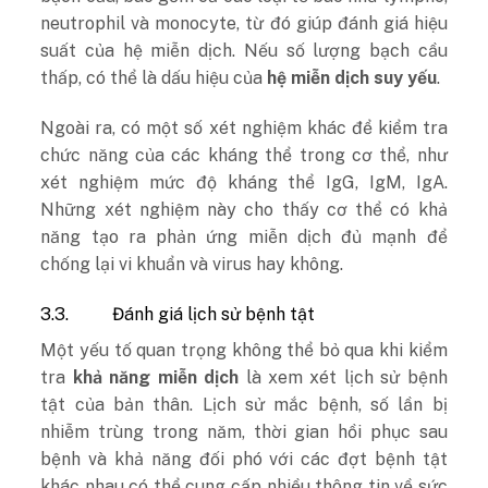
neutrophil và monocyte, từ đó giúp đánh giá hiệu
suất của hệ miễn dịch. Nếu số lượng bạch cầu
thấp, có thể là dấu hiệu của
hệ miễn dịch suy yếu
.
Ngoài ra, có một số xét nghiệm khác để kiểm tra
chức năng của các kháng thể trong cơ thể, như
xét nghiệm mức độ kháng thể IgG, IgM, IgA.
Những xét nghiệm này cho thấy cơ thể có khả
năng tạo ra phản ứng miễn dịch đủ mạnh để
chống lại vi khuẩn và virus hay không.
3.3.
Đánh giá lịch sử bệnh tật
Một yếu tố quan trọng không thể bỏ qua khi kiểm
tra
khả năng miễn dịch
là xem xét lịch sử bệnh
tật của bản thân. Lịch sử mắc bệnh, số lần bị
nhiễm trùng trong năm, thời gian hồi phục sau
bệnh và khả năng đối phó với các đợt bệnh tật
khác nhau có thể cung cấp nhiều thông tin về sức