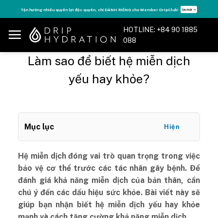
Skip
Tận hưởng nhiều quyền lợi độc quyền, chỉ DÀNH RIÊNG cho Member DripClub!
Chi tiết ➝
to
content
HOTLINE: +84 90 1885
088
Làm sao để biết hệ miễn dịch
yếu hay khỏe?
Mục lục
Hiện
Hệ miễn dịch đóng vai trò quan trọng trong việc
bảo vệ cơ thể trước các tác nhân gây bệnh. Để
đánh giá khả năng miễn dịch của bản thân, cần
chú ý đến các dấu hiệu sức khỏe. Bài viết này sẽ
giúp bạn nhận biết hệ miễn dịch yếu hay khỏe
mạnh và cách tăng cường khả năng miễn dịch.