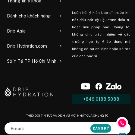
Thông tin y khoa
Luôn hỏi ý kiến ​​bác sĩ trước khi
Dành cho khách hàng
bắt đầu bất kỳ liệu trình điều trị
hoặc liệu pháp nào. Chúng tôi
Drip Asia
không chịu trách nhiệm về các
trường hợp tự ý áp dụng mà
Drip Hydration.com
không có sự chỉ định hoặc kê toa
của các bác sĩ.
Sở Y Tế TP Hồ Chí Minh
+849 0188 5088
THEO DÕI TIN TỨC VÀ DỊCH VỤ MỚI NHẤT CỦA CHÚNG TÔI