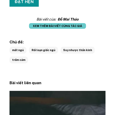
Bài viết của:
Đỗ Mai Thảo
XEM THÊM BÀI VIẾT CÙNG TÁC GIẢ
Chủ đề:
mất ngủ
Rối loạn giấc ngủ
Suy nhược thần kinh
trầm cảm
Bài viết liên quan