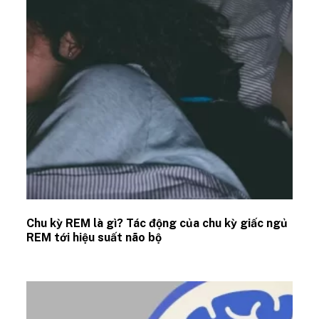
Chu kỳ REM là gì? Tác động của chu kỳ giấc ngủ
REM tới hiệu suất não bộ