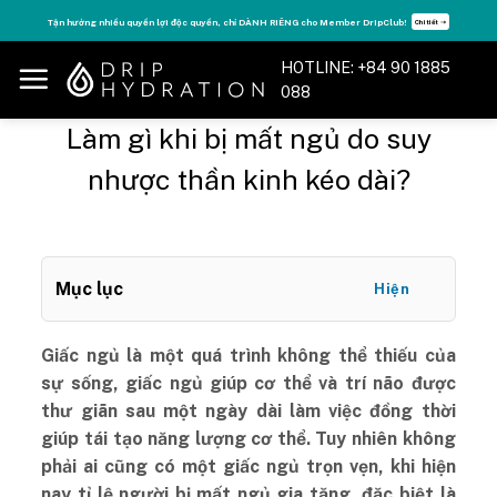
Skip
r DripClub!
Tăng năng lượng - sống đỉnh cao với thẻ Vitamin Drip Membershi
Chi tiết ➝
to
content
HOTLINE: +84 90 1885
088
Làm gì khi bị mất ngủ do suy
nhược thần kinh kéo dài?
Mục lục
Hiện
Giấc ngủ là một quá trình không thể thiếu của
sự sống, giấc ngủ giúp cơ thể và trí não được
thư giãn sau một ngày dài làm việc đồng thời
giúp tái tạo năng lượng cơ thể. Tuy nhiên không
phải ai cũng có một giấc ngủ trọn vẹn, khi hiện
nay tỉ lệ người bị mất ngủ gia tăng, đặc biệt là