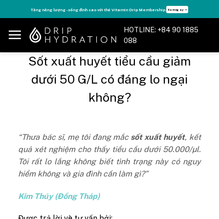
Skip
Tăng năng lượng - sống đỉnh cao với thẻ Vitamin Drip Membership.
Xem ngay ➝
to
content
HOTLINE: +84 90 1885
088
Sốt xuất huyết tiểu cầu giảm
dưới 50 G/L có đáng lo ngại
không?
“Thưa bác sĩ, mẹ tôi đang mắc
sốt xuất huyết
, kết
quả xét nghiệm cho thấy tiểu cầu dưới 50.000/µl.
Tôi rất lo lắng không biết tình trạng này có nguy
hiểm không và gia đình cần làm gì?”
Kim Thúy (Đồng Tháp)
Được trả lời và tư vấn bởi: