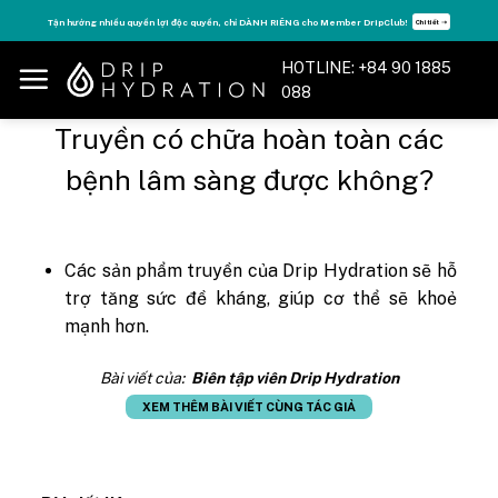
Skip
Tận hưởng nhiều quyền lợi độc quyền, chỉ DÀNH RIÊNG cho Member DripClub!
Chi tiết ➝
to
content
HOTLINE: +84 90 1885
088
Truyền có chữa hoàn toàn các
bệnh lâm sàng được không?
Các sản phẩm truyền của Drip Hydration sẽ hỗ
trợ tăng sức đề kháng, giúp cơ thể sẽ khoẻ
mạnh hơn.
Bài viết của:
Biên tập viên Drip Hydration
XEM THÊM BÀI VIẾT CÙNG TÁC GIẢ