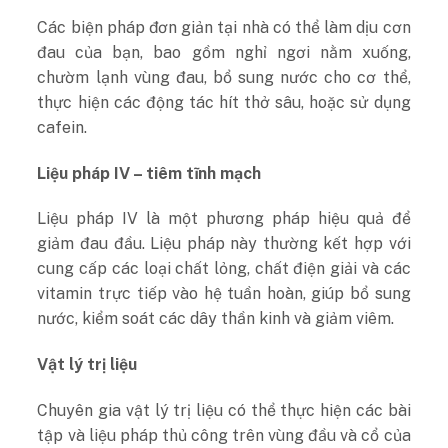
Các biện pháp đơn giản tại nhà có thể làm dịu cơn
đau của bạn, bao gồm nghỉ ngơi nằm xuống,
chườm lạnh vùng đau, bổ sung nước cho cơ thể,
thực hiện các động tác hít thở sâu, hoặc sử dụng
cafein.
Liệu pháp IV – tiêm tĩnh mạch
Liệu pháp IV là một phương pháp hiệu quả để
giảm đau đầu. Liệu pháp này thường kết hợp với
cung cấp các loại chất lỏng, chất điện giải và các
vitamin trực tiếp vào hệ tuần hoàn, giúp bổ sung
nước, kiểm soát các dây thần kinh và giảm viêm.
Vật lý trị liệu
Chuyên gia vật lý trị liệu có thể thực hiện các bài
tập và liệu pháp thủ công trên vùng đầu và cổ của