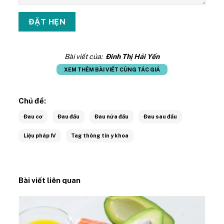
Bài viết của:
Đinh Thị Hải Yến
XEM THÊM BÀI VIẾT CÙNG TÁC GIẢ
Chủ đề:
Đau cơ
Đau đầu
Đau nửa đầu
Đau sau đầu
Liệu pháp IV
Tag thông tin y khoa
Bài viết liên quan