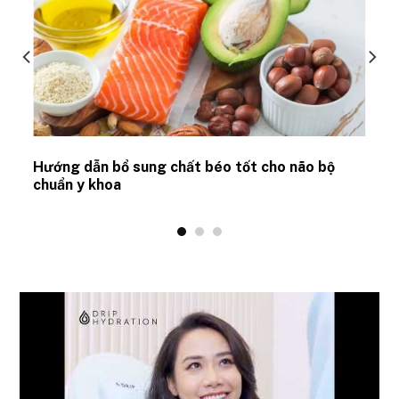
Hướng dẫn bổ sung chất béo tốt cho não bộ
chuẩn y khoa