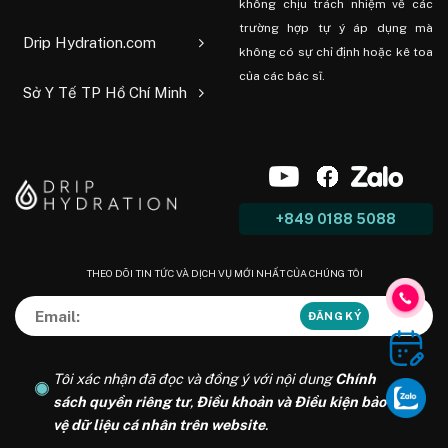
không chịu trách nhiệm về các
trường hợp tự ý áp dụng mà
Drip Hydration.com
không có sự chỉ định hoặc kê toa
của các bác sĩ.
Sở Y Tế TP Hồ Chí Minh
+849 0188 5088
THEO DÕI TIN TỨC VÀ DỊCH VỤ MỚI NHẤT CỦA CHÚNG TÔI
Tôi xác nhận đã đọc và đồng ý với nội dung
Chính
sách quyền riêng tư
,
Điều khoản và Điều kiện bảo
vệ dữ liệu cá nhân trên website
.