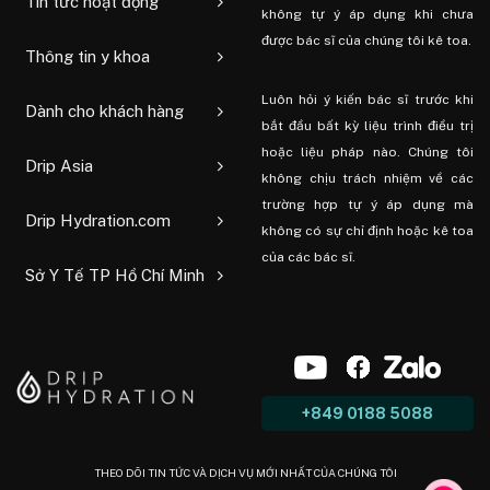
Tin tức hoạt động
không tự ý áp dụng khi chưa
được bác sĩ của chúng tôi kê toa.
Thông tin y khoa
Luôn hỏi ý kiến ​​bác sĩ trước khi
Dành cho khách hàng
bắt đầu bất kỳ liệu trình điều trị
hoặc liệu pháp nào. Chúng tôi
Drip Asia
không chịu trách nhiệm về các
trường hợp tự ý áp dụng mà
Drip Hydration.com
không có sự chỉ định hoặc kê toa
của các bác sĩ.
Sở Y Tế TP Hồ Chí Minh
+849 0188 5088
THEO DÕI TIN TỨC VÀ DỊCH VỤ MỚI NHẤT CỦA CHÚNG TÔI