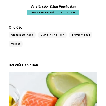
Bài viết của:
Đặng Phước Bảo
XEM THÊM BÀI VIẾT CÙNG TÁC GIẢ
Chủ đề:
Giảm căng thẳng
Glutathione Push
Truyền vi chất
Vi chất
Bài viết liên quan