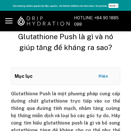
Skip
Tăng năng lượng - sống đỉnh cao với thẻ Vitamin Drip Membership.
Xem ngay ➝
to
content
HOTLINE: +84 90 1885
088
Glutathione Push là gì và nó
giúp tăng đề kháng ra sao?
Mục lục
Hiện
Glutathione Push là một phương pháp cung cấp
dưỡng chất glutathione trực tiếp vào cơ thể
thông qua đường tĩnh mạch, nhằm tăng cường
hệ thống miễn dịch và loại bỏ các gốc tự do. Hãy
cùng tìm hiểu glutathione push là gì và bổ sung
glutathione tăng đề kháng cho cơ thể như thế