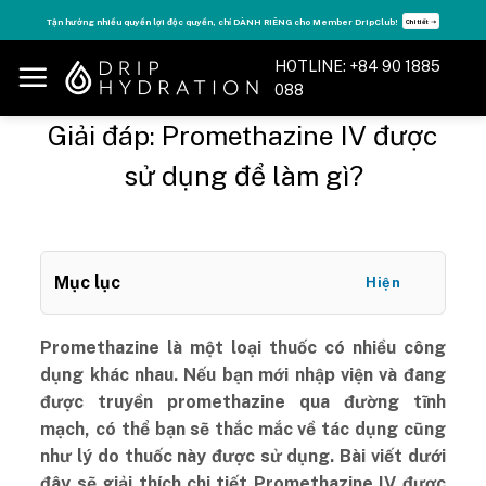
Skip
Tận hưởng nhiều quyền lợi độc quyền, chỉ DÀNH RIÊNG cho Member DripClub!
Chi tiết ➝
to
content
HOTLINE: +84 90 1885
088
Giải đáp: Promethazine IV được
sử dụng để làm gì?
Mục lục
Hiện
Promethazine là một loại thuốc có nhiều công
dụng khác nhau. Nếu bạn mới nhập viện và đang
được truyền promethazine qua đường tĩnh
mạch, có thể bạn sẽ thắc mắc về tác dụng cũng
như lý do thuốc này được sử dụng. Bài viết dưới
đây sẽ giải thích chi tiết Promethazine IV được