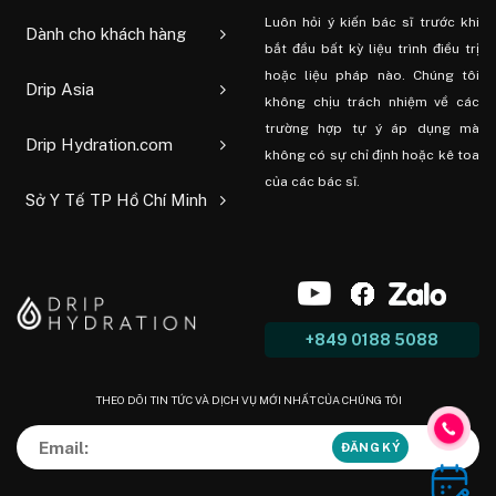
Luôn hỏi ý kiến ​​bác sĩ trước khi
Dành cho khách hàng
bắt đầu bất kỳ liệu trình điều trị
hoặc liệu pháp nào. Chúng tôi
Drip Asia
không chịu trách nhiệm về các
trường hợp tự ý áp dụng mà
Drip Hydration.com
không có sự chỉ định hoặc kê toa
của các bác sĩ.
Sở Y Tế TP Hồ Chí Minh
+849 0188 5088
THEO DÕI TIN TỨC VÀ DỊCH VỤ MỚI NHẤT CỦA CHÚNG TÔI