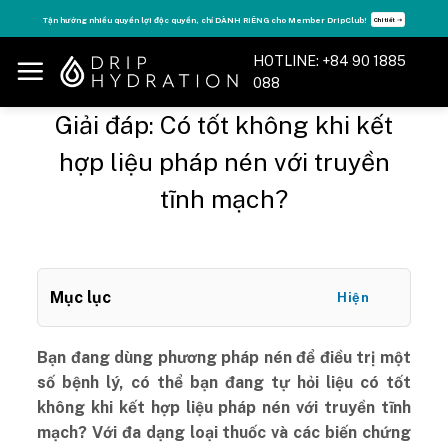
Skip
Tận hưởng nhiều quyền lợi độc quyền, chỉ DÀNH RIÊNG cho Member DripClub!
Chi tiết ➝
to
content
HOTLINE: +84 90 1885
088
Giải đáp: Có tốt không khi kết
hợp liệu pháp nén với truyền
tĩnh mạch?
Mục lục
Hiện
Bạn đang dùng phương pháp nén để điều trị một
số bệnh lý, có thể bạn đang tự hỏi liệu có tốt
không khi kết hợp liệu pháp nén với truyền tĩnh
mạch? Với đa dạng loại thuốc và các biến chứng