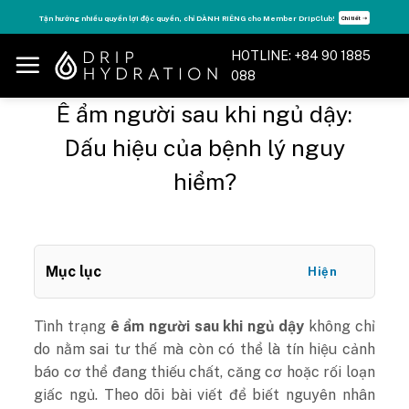
Skip
Tận hưởng nhiều quyền lợi độc quyền, chỉ DÀNH RIÊNG cho Member DripClub!
Chi tiết ➝
to
content
HOTLINE: +84 90 1885
088
Ê ẩm người sau khi ngủ dậy:
Dấu hiệu của bệnh lý nguy
hiểm?
Mục lục
Hiện
Tình trạng
ê ẩm người sau khi ngủ dậy
không chỉ
do nằm sai tư thế mà còn có thể là tín hiệu cảnh
báo cơ thể đang thiếu chất, căng cơ hoặc rối loạn
giấc ngủ. Theo dõi bài viết để biết nguyên nhân