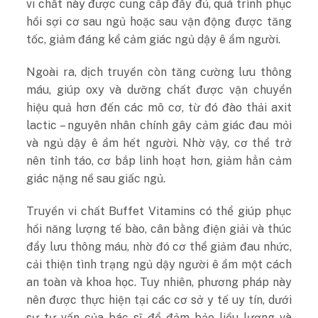
vi chất này được cung cấp đầy đủ, quá trình phục
hồi sợi cơ sau ngủ hoặc sau vận động được tăng
tốc, giảm đáng kể cảm giác ngủ dậy ê ẩm người.
Ngoài ra, dịch truyền còn tăng cường lưu thông
máu, giúp oxy và dưỡng chất được vận chuyển
hiệu quả hơn đến các mô cơ, từ đó đào thải axit
lactic – nguyên nhân chính gây cảm giác đau mỏi
và ngủ dậy ê ẩm hết người. Nhờ vậy, cơ thể trở
nên tỉnh táo, cơ bắp linh hoạt hơn, giảm hẳn cảm
giác nặng nề sau giấc ngủ.
Truyền vi chất Buffet Vitamins có thể giúp phục
hồi năng lượng tế bào, cân bằng điện giải và thúc
đẩy lưu thông máu, nhờ đó cơ thể giảm đau nhức,
cải thiện tình trạng ngủ dậy người ê ẩm một cách
an toàn và khoa học. Tuy nhiên, phương pháp này
nên được thực hiện tại các cơ sở y tế uy tín, dưới
sự tư vấn của bác sĩ để đảm bảo liều lượng và