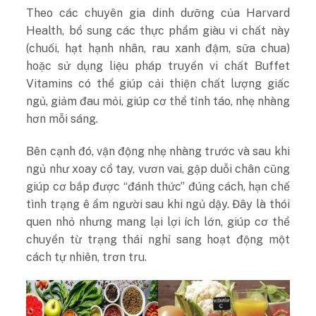
Theo các chuyên gia dinh dưỡng của Harvard
Health, bổ sung các thực phẩm giàu vi chất này
(chuối, hạt hạnh nhân, rau xanh đậm, sữa chua)
hoặc sử dụng liệu pháp truyền vi chất Buffet
Vitamins có thể giúp cải thiện chất lượng giấc
ngủ, giảm đau mỏi, giúp cơ thể tỉnh táo, nhẹ nhàng
hơn mỗi sáng.
Bên cạnh đó, vận động nhẹ nhàng trước và sau khi
ngủ như xoay cổ tay, vươn vai, gập duỗi chân cũng
giúp cơ bắp được “đánh thức” đúng cách, hạn chế
tình trạng ê ẩm người sau khi ngủ dậy. Đây là thói
quen nhỏ nhưng mang lại lợi ích lớn, giúp cơ thể
chuyển từ trạng thái nghỉ sang hoạt động một
cách tự nhiên, trơn tru.