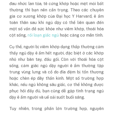
đau nhức lan tỏa, tê cứng khớp hoặc mệt mỏi bất
thường thì bạn nên cẩn trọng. Theo các chuyên
gia cơ xương khớp của Đại học Y Harvard, ê ẩm
toàn thân sau khi ngủ dậy có thể liên quan đến
một số vấn đề sức khỏe như viêm khớp, thoái hóa
cột sống,
rối loạn giấc ngủ
hoặc căng cơ mãn tính.
Cụ thể, người bị viêm khớp dạng thấp thường cảm
thấy ngủ dậy ê ẩm hết người, đặc biệt ở các khớp
nhỏ như bàn tay, đầu gối. Còn với thoái hóa cột
sống, cảm giác ngủ dậy người ê ẩm thường tập
trung vùng lưng và cổ do đĩa đệm bị tổn thương
hoặc chèn ép dây thần kinh. Một số trường hợp
khác, nếu ngủ không sâu giấc, cơ thể không được
phục hồi đầy đủ, bạn cũng dễ gặp tình trạng ngủ
dậy ê ẩm người và uể oải suốt buổi sáng.
Tuy nhiên, trong phần lớn trường hợp, nguyên