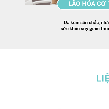
LÃO HÓA CƠ 
Da kém săn chắc, nhă
sức khỏe suy giảm theo
LI