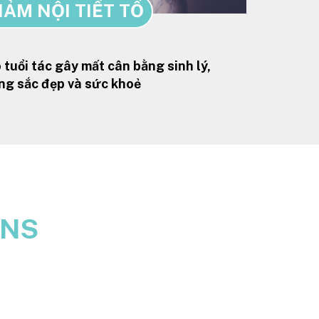
IẢM NỘI TIẾT TỐ
 tuổi tác gây mất cân bằng sinh lý,
g sắc đẹp và sức khoẻ
INS