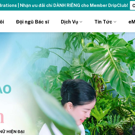
sống đỉnh cao với thẻ Vitamin Drip Membership.
Xem ngay ➝
ôi
Đội ngũ Bác sĩ
Dịch Vụ
Tin Tức
eM