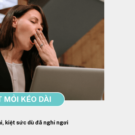
 MỎI KÉO DÀI
i, kiệt sức dù đã nghỉ ngơi