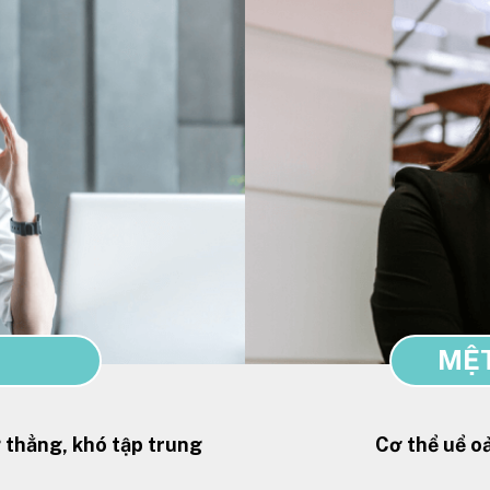
MỆT
g thẳng, khó tập trung
Cơ thể uể oả