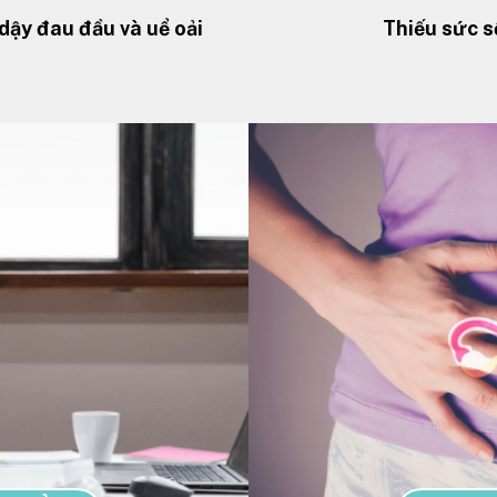
dậy đau đầu và uể oải
Thiếu sức s