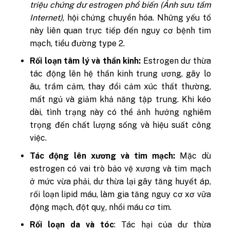
triệu chứng dư estrogen phổ biến (Ảnh sưu tầm
Internet)
, hội chứng chuyển hóa. Những yếu tố
này liên quan trực tiếp đến nguy cơ bệnh tim
mạch, tiểu đường type 2.
Rối loạn tâm lý và thần kinh:
Estrogen dư thừa
tác động lên hệ thần kinh trung ương, gây lo
âu, trầm cảm, thay đổi cảm xúc thất thường,
mất ngủ
và giảm khả năng tập trung. Khi kéo
dài, tình trạng này có thể ảnh hưởng nghiêm
trọng đến chất lượng sống và hiệu suất công
việc.
Tác động lên xương và tim mạch:
Mặc dù
estrogen có vai trò bảo vệ xương và tim mạch
ở mức vừa phải, dư thừa lại gây tăng huyết áp,
rối loạn lipid máu, làm gia tăng nguy cơ xơ vữa
động mạch, đột quỵ, nhồi máu cơ tim.
Rối loạn da và tóc
: T
ác hại của dư thừa