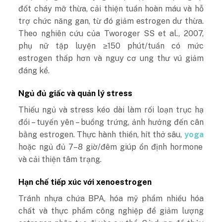
đốt cháy mỡ thừa, cải thiện tuần hoàn máu và hỗ
trợ chức năng gan, từ đó giảm estrogen dư thừa.
Theo nghiên cứu của Tworoger SS et al., 2007,
phụ nữ tập luyện ≥150 phút/tuần có mức
estrogen thấp hơn và nguy cơ ung thư vú giảm
đáng kể.
Ngủ đủ giấc và quản lý stress
Thiếu ngủ và stress kéo dài làm rối loạn trục hạ
đồi – tuyến yên – buồng trứng, ảnh hưởng đến cân
bằng estrogen. Thực hành thiền, hít thở sâu,
yoga
hoặc ngủ đủ 7–8 giờ/đêm giúp ổn định hormone
và cải thiện tâm trạng.
Hạn chế tiếp xúc với xenoestrogen
Tránh nhựa chứa BPA, hóa mỹ phẩm nhiều hóa
chất và thực phẩm công nghiệp để giảm lượng