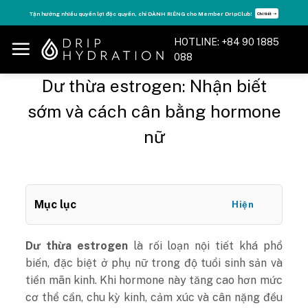
Skip
Tăng năng lượng - sống đỉnh cao với thẻ Vitamin Drip Membership.
Xem ngay ➝
to
content
HOTLINE: +84 90 1885
088
Dư thừa estrogen: Nhận biết
sớm và cách cân bằng hormone
nữ
Mục lục
Hiện
Dư thừa estrogen
là rối loạn nội tiết khá phổ
biến, đặc biệt ở phụ nữ trong độ tuổi sinh sản và
tiền mãn kinh. Khi hormone này tăng cao hơn mức
cơ thể cần, chu kỳ kinh, cảm xúc và cân nặng đều