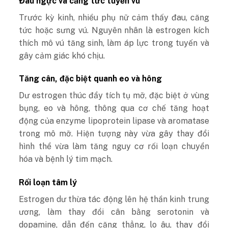
Đau ngực và căng tức tuyến vú
Trước kỳ kinh, nhiều phụ nữ cảm thấy đau, căng
tức hoặc sưng vú. Nguyên nhân là estrogen kích
thích mô vú tăng sinh, làm áp lực trong tuyến và
gây cảm giác khó chịu.
Tăng cân, đặc biệt quanh eo và hông
Dư estrogen thúc đẩy tích tụ mỡ, đặc biệt ở vùng
bụng, eo và hông, thông qua cơ chế tăng hoạt
động của enzyme lipoprotein lipase và aromatase
trong mô mỡ. Hiện tượng này vừa gây thay đổi
hình thể vừa làm tăng nguy cơ rối loạn chuyển
hóa và bệnh lý tim mạch.
Rối loạn tâm lý
Estrogen dư thừa tác động lên hệ thần kinh trung
ương, làm thay đổi cân bằng serotonin và
dopamine, dẫn đến căng thẳng, lo âu, thay đổi