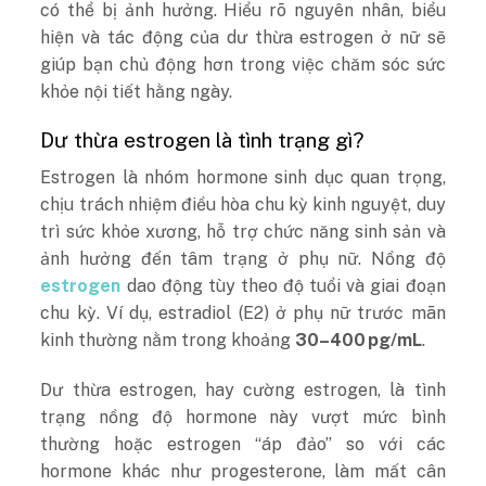
có thể bị ảnh hưởng. Hiểu rõ nguyên nhân, biểu
hiện và tác động của dư
thừa estrogen ở nữ
sẽ
giúp bạn chủ động hơn trong việc chăm sóc sức
khỏe nội tiết hằng ngày.
Dư thừa estrogen là tình trạng gì?
Estrogen là nhóm hormone sinh dục quan trọng,
chịu trách nhiệm điều hòa chu kỳ kinh nguyệt, duy
trì sức khỏe xương, hỗ trợ chức năng sinh sản và
ảnh hưởng đến tâm trạng ở phụ nữ. Nồng độ
estrogen
dao động tùy theo độ tuổi và giai đoạn
chu kỳ. Ví dụ, estradiol (E2) ở phụ nữ trước mãn
kinh thường nằm trong khoảng
30–400 pg/mL
.
Dư thừa estrogen, hay cường estrogen, là tình
trạng nồng độ hormone này vượt mức bình
thường hoặc estrogen “áp đảo” so với các
hormone khác như progesterone, làm mất cân