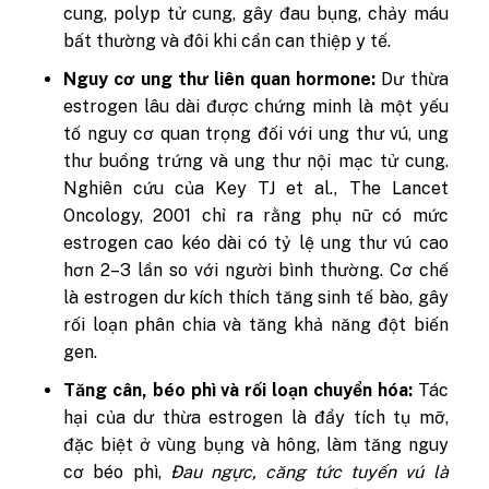
cung, polyp tử cung, gây đau bụng, chảy máu
bất thường và đôi khi cần can thiệp y tế.
Nguy cơ ung thư liên quan hormone:
Dư thừa
estrogen lâu dài được chứng minh là một yếu
tố nguy cơ quan trọng đối với ung thư vú, ung
thư buồng trứng và ung thư nội mạc tử cung.
Nghiên cứu của Key TJ et al., The Lancet
Oncology, 2001 chỉ ra rằng phụ nữ có mức
estrogen cao kéo dài có tỷ lệ ung thư vú cao
hơn 2–3 lần so với người bình thường. Cơ chế
là estrogen dư kích thích tăng sinh tế bào, gây
rối loạn phân chia và tăng khả năng đột biến
gen.
Tăng cân, béo phì và rối loạn chuyển hóa:
Tác
hại của dư thừa estrogen là
đẩy tích tụ mỡ,
đặc biệt ở vùng bụng và hông, làm tăng nguy
cơ béo phì,
Đau ngực, căng tức tuyến vú là