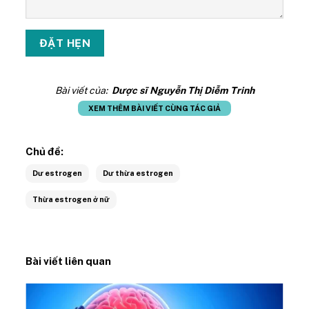
Bài viết của:
Dược sĩ Nguyễn Thị Diễm Trinh
XEM THÊM BÀI VIẾT CÙNG TÁC GIẢ
Chủ đề:
Dư estrogen
Dư thừa estrogen
Thừa estrogen ở nữ
Bài viết liên quan