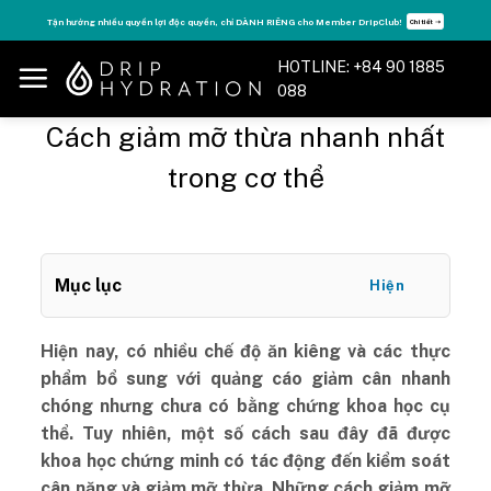
Skip
Tăng năng lượng - sống đỉnh cao với thẻ Vitamin Drip Membership.
Xem ngay ➝
to
content
HOTLINE: +84 90 1885
088
Cách giảm mỡ thừa nhanh nhất
trong cơ thể
Mục lục
Hiện
Hiện nay, có nhiều chế độ ăn kiêng và các thực
phẩm bổ sung với quảng cáo giảm cân nhanh
chóng nhưng chưa có bằng chứng khoa học cụ
thể. Tuy nhiên, một số cách sau đây đã được
khoa học chứng minh có tác động đến kiểm soát
cân nặng và giảm mỡ thừa. Những cách giảm mỡ