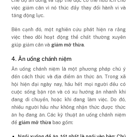
chế độ ăn uống và tập thể dục có thể hữu ích cho
việc giảm cân vì nó thúc đẩy thay đổi hành vi và
tăng động lực.
Bên cạnh đó, một nghiên cứu phát hiện ra rằng
việc theo dõi hoạt động thể chất thường xuyên
giúp giảm cân và
giảm mỡ thừa
.
4. Ăn uống chánh niệm
Ăn uống chánh niệm là một phương pháp chú ý
đến cách thức và địa điểm ăn thức ăn. Trong xã
hội hiện đại ngày nay, hầu hết mọi người đều có
cuộc sống bận rộn và có xu hướng ăn nhanh khi
đang di chuyển, hoặc khi đang làm việc. Do đó,
nhiều người hầu như không nhận thức được thức
ăn họ đang ăn. Các kỹ thuật ăn uống chánh niệm
để
giảm mỡ thừa
bao gồm:
Ngồi xuống để ăn, tốt nhất là ngồi vào bàn: Chú