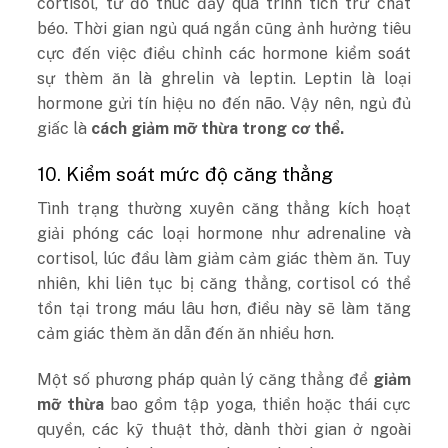
cortisol, từ đó thúc đẩy quá trình tích trữ chất
béo. Thời gian ngủ quá ngắn cũng ảnh hưởng tiêu
cực đến việc điều chỉnh các hormone kiểm soát
sự thèm ăn là ghrelin và leptin. Leptin là loại
hormone gửi tín hiệu no đến não. Vậy nên, ngủ đủ
giấc là
cách giảm mỡ thừa trong cơ thể.
10. Kiểm soát mức độ căng thẳng
Tình trạng thường xuyên căng thẳng kích hoạt
giải phóng các loại hormone như adrenaline và
cortisol, lúc đầu làm giảm cảm giác thèm ăn. Tuy
nhiên, khi liên tục bị căng thẳng, cortisol có thể
tồn tại trong máu lâu hơn, điều này sẽ làm tăng
cảm giác thèm ăn dẫn đến ăn nhiều hơn.
Một số phương pháp quản lý căng thẳng để
giảm
mỡ thừa
bao gồm tập yoga, thiền hoặc thái cực
quyền, các kỹ thuật thở, dành thời gian ở ngoài