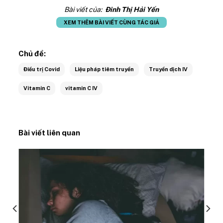
Bài viết của:
Đinh Thị Hải Yến
XEM THÊM BÀI VIẾT CÙNG TÁC GIẢ
Chủ đề:
Điều trị Covid
Liệu pháp tiêm truyền
Truyền dịch IV
Vitamin C
vitamin C IV
Bài viết liên quan