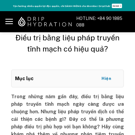
Skip
Tận hưởng nhiều quyền lợi độc quyền, chỉ DÀNH RIÊNG cho Member DripClub!
Chi tiết ➝
to
content
HOTLINE: +84 90 1885
088
Điều trị bằng liệu pháp truyền
tĩnh mạch có hiệu quả?
Mục lục
Hiện
Trong những năm gần đây, điều trị bằng liệu
pháp truyền tĩnh mạch ngày càng được ưa
chuộng hơn. Nhưng liệu pháp truyền dịch có thể
cải thiện các bệnh gì? Đây có thể là phương
pháp điều trị phù hợp với bạn không? Hãy cùng
khám phá thêm về phương pháp tiêm truyền