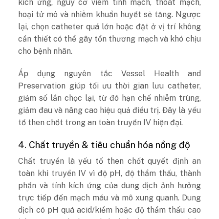
kích ứng, nguy cơ viêm tĩnh mạch, thoát mạch,
hoại tử mô và nhiễm khuẩn huyết sẽ tăng. Ngược
lại, chọn catheter quá lớn hoặc đặt ở vị trí không
cần thiết có thể gây tổn thương mạch và khó chịu
cho bệnh nhân.
Áp dụng nguyên tắc Vessel Health and
Preservation giúp tối ưu thời gian lưu catheter,
giảm số lần chọc lại, từ đó hạn chế nhiễm trùng,
giảm đau và nâng cao hiệu quả điều trị. Đây là yếu
tố then chốt trong an toàn truyền IV hiện đại.
4. Chất truyền & tiêu chuẩn hóa nồng độ
Chất truyền là yếu tố then chốt quyết định an
toàn khi truyền IV vì độ pH, độ thẩm thấu, thành
phần và tính kích ứng của dung dịch ảnh hưởng
trực tiếp đến mạch máu và mô xung quanh. Dung
dịch có pH quá acid/kiềm hoặc độ thẩm thấu cao