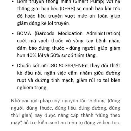
Bơm truyền thông minh (Smart Pump) với hệ
thống giới hạn liều (DERS) sẽ cảnh báo khi tốc
độ hoặc liều truyền vượt mức an toàn, giúp
giảm đáng kể lỗi truyền.
BCMA (Barcode Medication Administration)
quét mã vạch thuốc và vòng tay bệnh nhân,
đảm bảo đúng thuốc – đúng người, giúp giảm
hơn 40% lỗi và 50% sự cố tiềm tàng.
Chuẩn kết nối ISO 80369/ENFit thay đổi thiết
kế đầu nối, ngăn việc cắm nhầm giữa đường
ruột và đường tĩnh mạch, giảm rủi ro tai biến
nghiêm trọng.
Nhờ các giải pháp này, nguyên tắc “5 đúng” (đúng
người, đúng thuốc, đúng liều, đúng đường, đúng
thời gian) nay được nâng cấp thành “đúng theo
máy”, hỗ trợ kiểm soát an toàn tự động và liên tục.