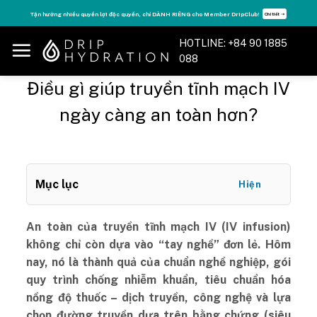
Skip
Tận hưởng nhiều quyền lợi độc quyền, chỉ DÀNH RIÊNG cho Member DripClub!
Chi tiết ➝
to
content
HOTLINE: +84 90 1885
088
Điều gì giúp truyền tĩnh mạch IV
ngày càng an toàn hơn?
Mục lục
Hiện
An toàn của truyền tĩnh mạch IV (IV infusion)
không chỉ còn dựa vào “tay nghề” đơn lẻ. Hôm
nay, nó là thành quả của chuẩn nghề nghiệp, gói
quy trình chống nhiễm khuẩn, tiêu chuẩn hóa
nồng độ thuốc – dịch truyền, công nghệ và lựa
chọn đường truyền dựa trên bằng chứng (siêu