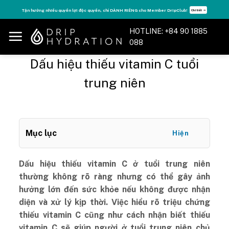
Skip
Tăng năng lượng - sống đỉnh cao với thẻ Vitamin Drip Membership.
Xem ngay ➝
to
content
HOTLINE: +84 90 1885
088
Dấu hiệu thiếu vitamin C tuổi
trung niên
Mục lục
Hiện
Dấu hiệu thiếu vitamin C ở tuổi trung niên
thường không rõ ràng nhưng có thể gây ảnh
hưởng lớn đến sức khỏe nếu không được nhận
diện và xử lý kịp thời. Việc hiểu rõ triệu chứng
thiếu vitamin C cũng như cách nhận biết thiếu
vitamin C sẽ giúp người ở tuổi trung niên chủ