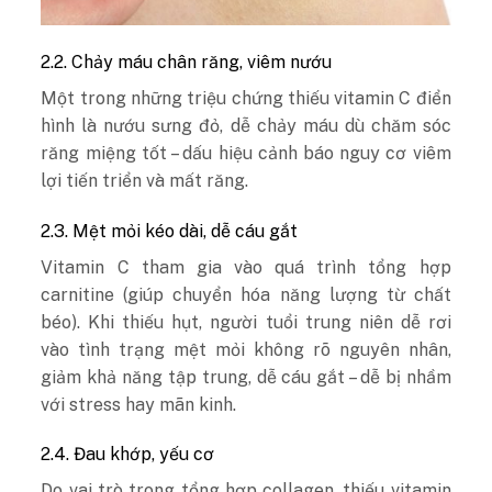
2.2. Chảy máu chân răng, viêm nướu
Một trong những triệu chứng thiếu vitamin C điển
hình là nướu sưng đỏ, dễ chảy máu dù chăm sóc
răng miệng tốt – dấu hiệu cảnh báo nguy cơ viêm
lợi tiến triển và mất răng.
2.3. Mệt mỏi kéo dài, dễ cáu gắt
Vitamin C tham gia vào quá trình tổng hợp
carnitine (giúp chuyển hóa năng lượng từ chất
béo). Khi thiếu hụt, người tuổi trung niên dễ rơi
vào tình trạng mệt mỏi không rõ nguyên nhân,
giảm khả năng tập trung, dễ cáu gắt – dễ bị nhầm
với stress hay mãn kinh.
2.4. Đau khớp, yếu cơ
Do vai trò trong tổng hợp collagen, thiếu vitamin