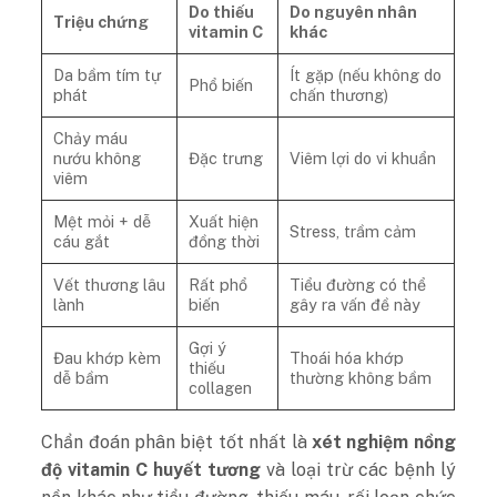
Do thiếu
Do nguyên nhân
Triệu chứng
vitamin C
khác
Da bầm tím tự
Ít gặp (nếu không do
Phổ biến
phát
chấn thương)
Chảy máu
nướu không
Đặc trưng
Viêm lợi do vi khuẩn
viêm
Mệt mỏi + dễ
Xuất hiện
Stress, trầm cảm
cáu gắt
đồng thời
Vết thương lâu
Rất phổ
Tiểu đường có thể
lành
biến
gây ra vấn đề này
Gợi ý
Đau khớp kèm
Thoái hóa khớp
thiếu
dễ bầm
thường không bầm
collagen
Chẩn đoán phân biệt tốt nhất là
xét nghiệm nồng
độ vitamin C huyết tương
và loại trừ các bệnh lý