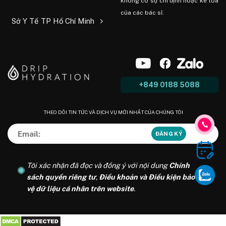
không có sự chỉ định hoặc kê toa
của các bác sĩ.
Sở Y Tế TP Hồ Chí Minh
+849 0188 5088
THEO DÕI TIN TỨC VÀ DỊCH VỤ MỚI NHẤT CỦA CHÚNG TÔI
Tôi xác nhận đã đọc và đồng ý với nội dung
Chính
sách quyền riêng tư
,
Điều khoản và Điều kiện bảo
vệ dữ liệu cá nhân trên website
.