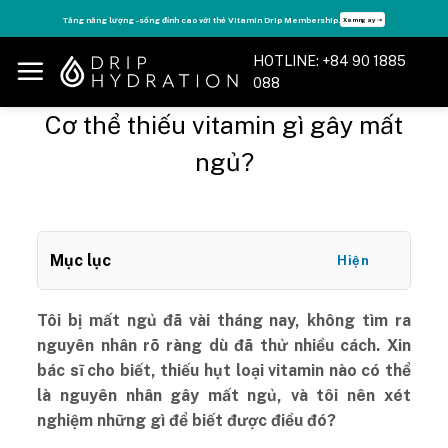
Skip
Tăng năng lượng - sống đỉnh cao với thẻ Vitamin Drip Membership.
Xem ngay ➝
to
content
HOTLINE: +84 90 1885
088
Cơ thể thiếu vitamin gì gây mất
ngủ?
Mục lục
Hiện
Tôi bị mất ngủ đã vài tháng nay, không tìm ra
nguyên nhân rõ ràng dù đã thử nhiều cách. Xin
bác sĩ cho biết, thiếu hụt loại vitamin nào có thể
là nguyên nhân gây mất ngủ, và tôi nên xét
nghiệm những gì để biết được điều đó?