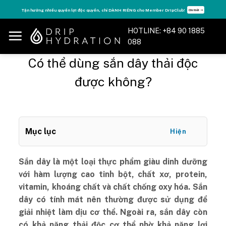
Skip
Tận hưởng nhiều quyền lợi độc quyền, chỉ DÀNH RIÊNG cho Member DripClub!
Chi tiết ➝
to
content
HOTLINE: +84 90 1885
088
Có thể dùng sắn dây thải độc
được không?
Mục lục
Hiện
Sắn dây là một loại thực phẩm giàu dinh dưỡng
với hàm lượng cao tinh bột, chất xơ, protein,
vitamin, khoáng chất và chất chống oxy hóa. Sắn
dây có tính mát nên thường được sử dụng để
giải nhiệt làm dịu cơ thể. Ngoài ra, sắn dây còn
có khả năng thải độc cơ thể nhờ khả năng lợi