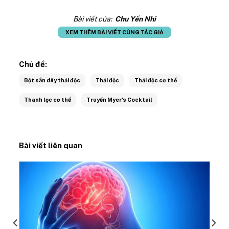
Bài viết của:
Chu Yến Nhi
XEM THÊM BÀI VIẾT CÙNG TÁC GIẢ
Chủ đề:
Bột sắn dây thải độc
Thải độc
Thải độc cơ thể
Thanh lọc cơ thể
Truyền Myer's Cocktail
Bài viết liên quan