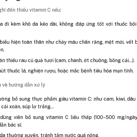
hĩ đến thiếu vitamin C nếu:
 đi kèm khô da kéo dài, không đáp ứng tốt với thuốc bôi
.
biểu hiện toàn thân như chảy máu chân răng, mệt mỏi, vết
n.
ăn thiếu rau củ quả tươi (cam, chanh, ớt chuông, bông cải…).
hút thuốc lá, nghiện rượu, hoặc mắc bệnh tiêu hóa mạn tính.
 và hướng dẫn xử lý
ờng bổ sung thực phẩm giàu vitamin C: như cam, kiwi, dâu 
 cải xoăn, súp lơ trắng…
 dùng viên bổ sung vitamin C liều thấp (100–500 mg/ngày
ẫn bác sĩ.
da thường xuyên, tránh tắm nước quá nóng.