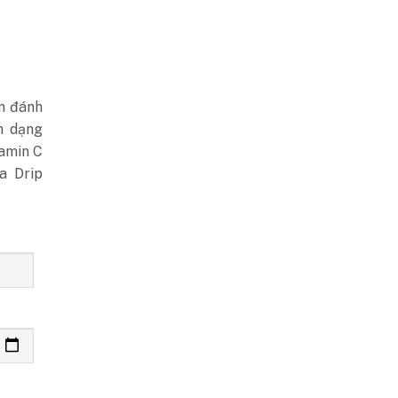
m đánh
n dạng
tamin C
a Drip