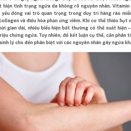
ất hiện tình trạng ngứa da không rõ nguyên nhân. Vitamin 
t yếu đóng vai trò quan trọng trong duy trì hàng rào miễ
collagen và điều hòa phản ứng viêm. Khi cơ thể thiếu hụt 
ời gian dài, nhiều biểu hiện bất thường có thể xuất hiện 
riệu chứng ngứa. Tuy nhiên, để kết luận cụ thể, cần phân t
sinh lý cho đến phân biệt với các nguyên nhân gây ngứa kh