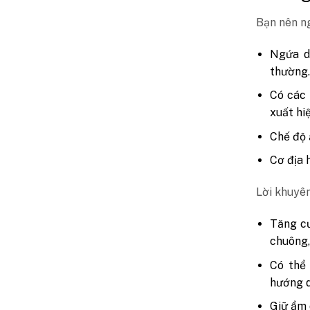
Bạn nên ng
Ngứa da
thường
Có các 
xuất hiệ
Chế độ 
Cơ địa 
Lời khuyên
Tăng cư
chuông,
Có thể
hướng d
Giữ ẩm 