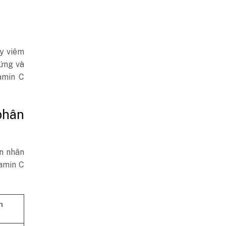
ây viêm
 ứng và
tamin C
phân
n nhân
tamin C
n