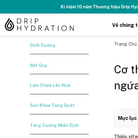
Skip
Kỉ niệm 10 năm Thương hiệu Drip H
to
content
Về chúng t
Trang Ch
Dinh Dưỡng
Đột Quỵ
Cơ t
ngứ
Làm Chậm Lão Hoá
Sức Khỏe Tổng Quát
Mục lục
Tăng Cường Miễn Dịch
Thiếu vit