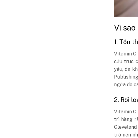
Vì sao
1. Tổn t
Vitamin C 
cấu trúc c
yếu, da k
Publishing
ngứa do cá
2. Rối l
Vitamin C 
trì hàng r
Cleveland 
trở nên nh