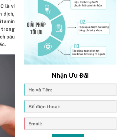
C là vi
n dịch,
vitamin
– trong
ích sâu
ác.
Nhận Ưu Đãi