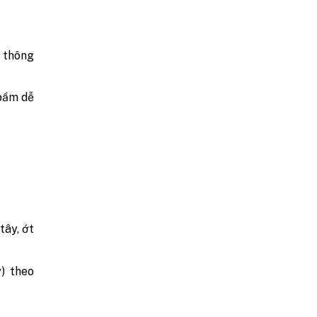
 thông
 bầm dễ
tây, ớt
) theo