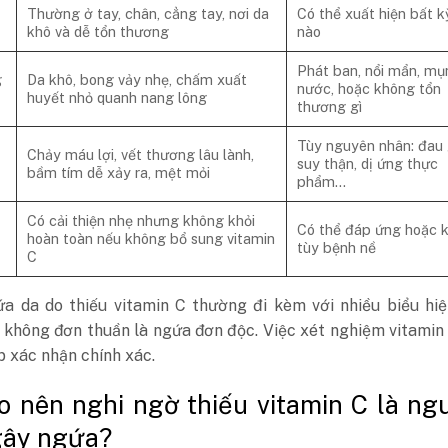
Thường ở tay, chân, cẳng tay, nơi da
Có thể xuất hiện bất k
khô và dễ tổn thương
nào
Phát ban, nổi mẩn, mụ
g
Da khô, bong vảy nhẹ, chấm xuất
nước, hoặc không tổn
huyết nhỏ quanh nang lông
thương gì
Tùy nguyên nhân: đau 
Chảy máu lợi, vết thương lâu lành,
suy thận, dị ứng thực
bầm tím dễ xảy ra, mệt mỏi
phẩm…
Có cải thiện nhẹ nhưng không khỏi
Có thể đáp ứng hoặc 
hoàn toàn nếu không bổ sung vitamin
tùy bệnh nề
C
ứa da do thiếu vitamin C thường đi kèm với nhiều biểu hi
, không đơn thuần là ngứa đơn độc. Việc xét nghiệm vitami
p xác nhận chính xác.
o nên nghi ngờ thiếu vitamin C là ng
gây ngứa?