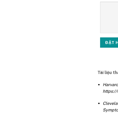
Tài liệu t
Harvar
https:/
Clevela
Symptom