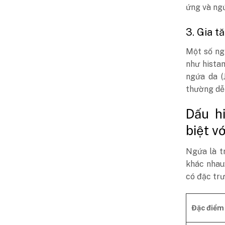
ứng và ng
3. Gia t
Một số ng
như histam
ngứa da (
thường dễ 
Dấu h
biệt v
Ngứa là t
khác nhau:
có đặc trư
Đặc điểm