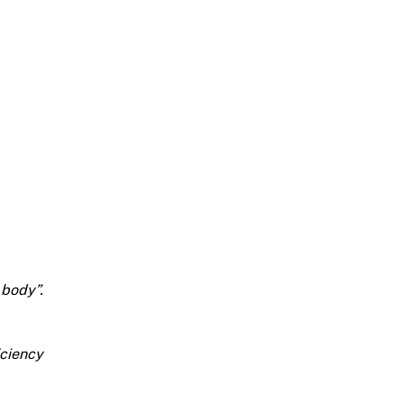
body”.
iciency