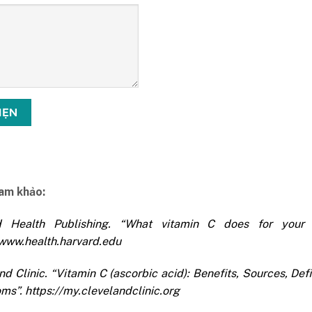
ham khảo:
d Health Publishing. “What vitamin C does for your 
/www.health.harvard.edu
nd Clinic. “Vitamin C (ascorbic acid): Benefits, Sources, Def
s”. https://my.clevelandclinic.org