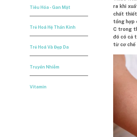
ra khi xu
Tiêu Hóa - Gan Mật
chất thiế
tổng hợp 
Trẻ Hoá Hệ Thần Kinh
C trong th
đó có cả t
từ cơ chế 
Trẻ Hoá Và Đẹp Da
Truyền Nhiễm
Vitamin