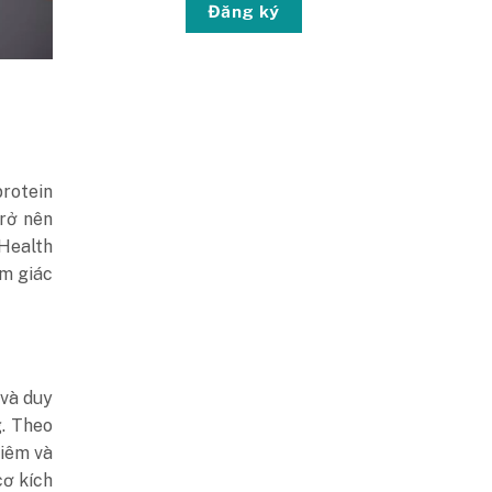
Đăng ký
protein
trở nên
 Health
ảm giác
 và duy
g. Theo
viêm và
cơ kích