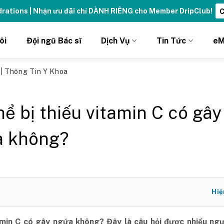
ydrations | Nhận ưu đãi chỉ DÀNH RIÊNG cho Member DripClub!
C
ôi
Đội ngũ Bác sĩ
Dịch Vụ
Tin Tức
eM
ủ
|
Thông Tin Y Khoa
hể bị thiếu vitamin C có gây
a không?
Hiệ
amin C có gây ngứa không? Đây là câu hỏi được nhiều ngư