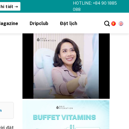
HOTLINE: +84 90 1885
hi tiết ➝
088
agazine
Dripclub
Đặt lịch
n
ời đặt