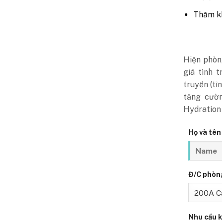
Thăm kh
Hiện phòn
giá tình 
truyền (tĩ
tăng cườn
Hydration 
Họ và tên
Đ/C phòn
Nhu cầu 