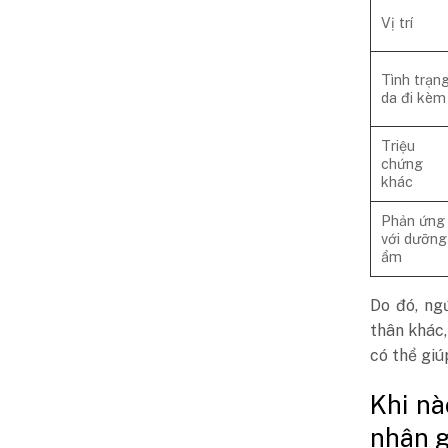
Vị trí
Tình trạn
da đi kèm
Triệu
chứng
khác
Phản ứng
với dưỡng
ẩm
Do đó, ng
thân khác
có thể giú
Khi nà
nhân 