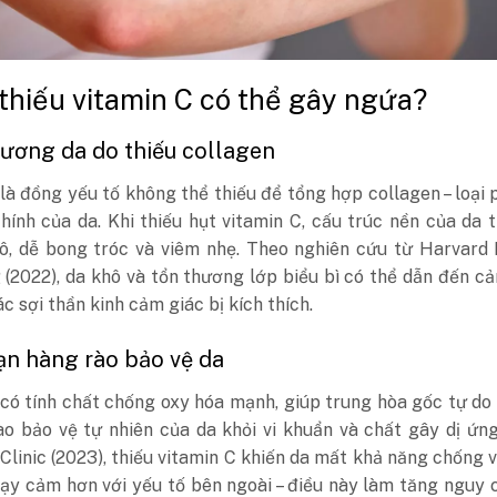
 thiếu vitamin C có thể gây ngứa?
hương da do thiếu collagen
là đồng yếu tố không thể thiếu để tổng hợp collagen – loại 
hính của da. Khi thiếu hụt vitamin C, cấu trúc nền của da 
hô, dễ bong tróc và viêm nhẹ. Theo nghiên cứu từ Harvard
 (2022), da khô và tổn thương lớp biểu bì có thể dẫn đến c
c sợi thần kinh cảm giác bị kích thích.
oạn hàng rào bảo vệ da
có tính chất chống oxy hóa mạnh, giúp trung hòa gốc tự do
ào bảo vệ tự nhiên của da khỏi vi khuẩn và chất gây dị ứn
Clinic (2023), thiếu vitamin C khiến da mất khả năng chống 
ạy cảm hơn với yếu tố bên ngoài – điều này làm tăng nguy 