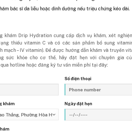
ám bác sĩ da liễu hoặc dinh dưỡng nếu triệu chứng kéo dài.
g khám Drip Hydration cung cấp dịch vụ khám, xét nghiệ
trạng thiếu vitamin C và có các sản phẩm bổ sung vitami
nh mạch – IV vitamin). Để được hướng dẫn khám và truyền vi
g sức khỏe cho cơ thể, hãy đặt hẹn với chuyên gia củ
qua hotline hoặc đăng ký tư vấn miễn phí tại đây:
Số điện thoại
g khám
Ngày đặt hẹn
khám