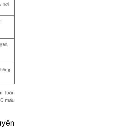
ỳ nơi
n
gan,
không
ện toàn
n C máu
uyên