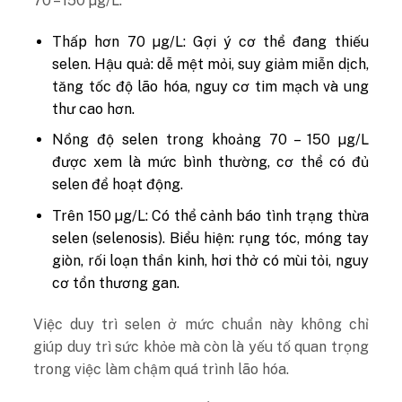
70 – 150 µg/L.
Thấp hơn 70 µg/L: Gợi ý cơ thể đang thiếu
selen. Hậu quả: dễ mệt mỏi, suy giảm miễn dịch,
tăng tốc độ lão hóa, nguy cơ tim mạch và ung
thư cao hơn.
Nồng độ selen trong khoảng 70 – 150 µg/L
được xem là mức bình thường, cơ thể có đủ
selen để hoạt động.
Trên 150 µg/L: Có thể cảnh báo tình trạng thừa
selen (selenosis). Biểu hiện: rụng tóc, móng tay
giòn, rối loạn thần kinh, hơi thở có mùi tỏi, nguy
cơ tổn thương gan.
Việc duy trì selen ở mức chuẩn này không chỉ
giúp duy trì sức khỏe mà còn là yếu tố quan trọng
trong việc làm chậm quá trình lão hóa.