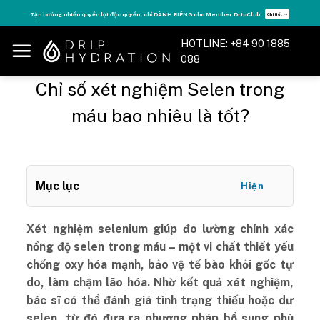
Skip
Tận hưởng nhiều quyền lợi độc quyền, chỉ DÀNH RIÊNG cho Member DripClub!
Chi tiết ➝
to
content
HOTLINE: +84 90 1885
088
Chỉ số xét nghiệm Selen trong
máu bao nhiêu là tốt?
Mục lục
Hiện
Xét nghiệm selenium giúp đo lường chính xác
nồng độ selen trong máu – một vi chất thiết yếu
chống oxy hóa mạnh, bảo vệ tế bào khỏi gốc tự
do, làm chậm lão hóa. Nhờ kết quả xét nghiệm,
bác sĩ có thể đánh giá tình trạng thiếu hoặc dư
selen, từ đó đưa ra phương pháp bổ sung phù