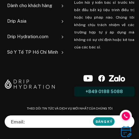
Luôn hỏi ý kiến ​​bác sĩ trước khi
Dành cho khách hàng
bắt đầu bất kỳ liệu trình điều trị
hoặc liệu pháp nào. Chúng tôi
Drip Asia
không chịu trách nhiệm về các
trường hợp tự ý áp dụng mà
Drip Hydration.com
không có sự chỉ định hoặc kê toa
của các bác sĩ.
Sở Y Tế TP Hồ Chí Minh
+849 0188 5088
THEO DÕI TIN TỨC VÀ DỊCH VỤ MỚI NHẤT CỦA CHÚNG TÔI