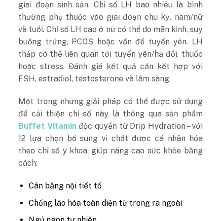
giai đoạn sinh sản. Chỉ số LH bao nhiêu là bình
thường phụ thuộc vào giai đoạn chu kỳ, nam/nữ
và tuổi. Chỉ số LH cao ở nữ có thể do mãn kinh, suy
buồng trứng, PCOS hoặc vấn đề tuyến yên. LH
thấp có thể liên quan tới tuyến yên/hạ đồi, thuốc
hoặc stress. Đánh giá kết quả cần kết hợp với
FSH, estradiol, testosterone và lâm sàng.
Một trong những giải pháp có thể được sử dụng
để cải thiện chỉ số này là thông qua sản phẩm
Buffet Vitamin
độc quyền từ Drip Hydration – với
12 lựa chọn bổ sung vi chất được cá nhân hóa
theo chỉ số y khoa, giúp nâng cao sức khỏe bằng
cách:
Cân bằng nội tiết tố
Chống lão hóa toàn diện từ trong ra ngoài
Ngủ ngon tự nhiên