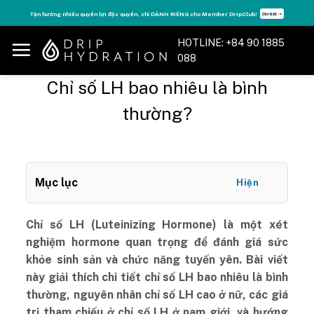
Skip
Tận hưởng nhiều quyền lợi độc quyền, chỉ DÀNH RIÊNG cho Member DripClub!
Chi tiết ➝
to
content
HOTLINE: +84 90 1885
088
Chỉ số LH bao nhiêu là bình
thường?
Mục lục
Hiện
Chỉ số LH (Luteinizing Hormone) là một xét
nghiệm hormone quan trọng để đánh giá sức
khỏe sinh sản và chức năng tuyến yên. Bài viết
này giải thích chi tiết chỉ số LH bao nhiêu là bình
thường, nguyên nhân chỉ số LH cao ở nữ, các giá
trị tham chiếu ở chỉ số LH ở nam giới, và hướng