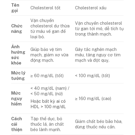
Tên
Cholesterol tốt
Cholesterol xấu
gọi
Vận chuyển
Vận chuyển cholesterol
Chức
cholesterol dư thừa
từ gan tới mô, dễ tích tụ
năng
từ máu về gan để
trong thành mạch.
loại bỏ.
Ảnh
Giúp bảo vệ tim
Gây tắc nghẽn mạch
hưởng
mạch, giảm xơ vữa
máu, tăng nguy cơ tim
sức
động mạch.
mạch và đột quỵ.
khỏe
Mức lý
≥ 60 mg/dL (tốt)
< 100 mg/dL (tốt)
tưởng
< 40 mg/dL (nam) /
Mức
< 50 mg/dL (nữ)
nguy
≥ 160 mg/dL (cao)
Hoặc bất kỳ ai có
hiểm
HDL > 100 mg/dL
Cách
Tập thể dục, bỏ
Giảm chất béo bão hòa,
cải
thuốc lá, ăn chất
dùng thuốc nếu cần.
thiện
béo lành mạnh.