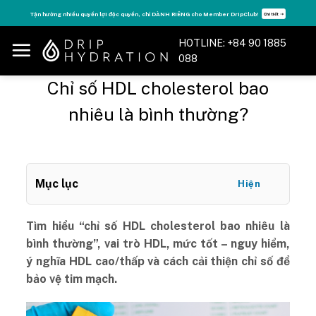
Skip
Tăng năng lượng - sống đỉnh cao với thẻ Vitamin Drip Membership.
Xem ngay ➝
to
content
HOTLINE: +84 90 1885
088
Chỉ số HDL cholesterol bao
nhiêu là bình thường?
Mục lục
Hiện
Tìm hiểu “chỉ số HDL cholesterol bao nhiêu là
bình thường”, vai trò HDL, mức tốt – nguy hiểm,
ý nghĩa HDL cao/thấp và cách cải thiện chỉ số để
bảo vệ tim mạch.