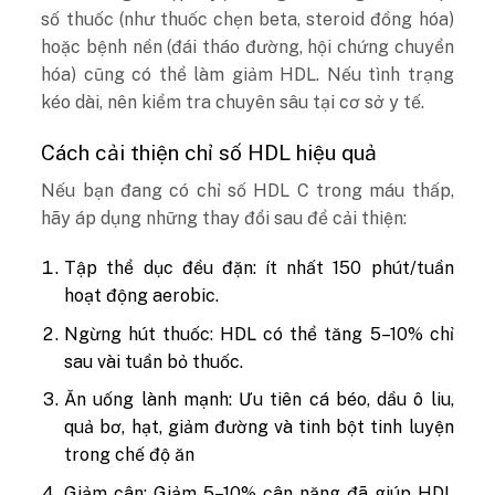
số thuốc (như thuốc chẹn beta, steroid đồng hóa)
hoặc bệnh nền (đái tháo đường, hội chứng chuyển
hóa) cũng có thể làm giảm HDL. Nếu tình trạng
kéo dài, nên kiểm tra chuyên sâu tại cơ sở y tế.
Cách cải thiện chỉ số HDL hiệu quả
Nếu bạn đang có chỉ số HDL C trong máu thấp,
hãy áp dụng những thay đổi sau để cải thiện:
Tập thể dục đều đặn: ít nhất 150 phút/tuần
hoạt động aerobic.
Ngừng hút thuốc: HDL có thể tăng 5–10% chỉ
sau vài tuần bỏ thuốc.
Ăn uống lành mạnh: Ưu tiên cá béo, dầu ô liu,
quả bơ, hạt, giảm đường và tinh bột tinh luyện
trong chế độ ăn
Giảm cân: Giảm 5–10% cân nặng đã giúp HDL