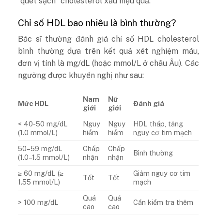
“quét sạch” cholesterol xấu hiệu quả.
Chỉ số HDL bao nhiêu là bình thường?
Bác sĩ thường đánh giá chỉ số HDL cholesterol
bình thường dựa trên kết quả xét nghiệm máu,
đơn vị tính là mg/dL (hoặc mmol/L ở châu Âu). Các
ngưỡng được khuyến nghị như sau:
Nam
Nữ
Mức HDL
Đánh giá
giới
giới
< 40-50 mg/dL
Nguy
Nguy
HDL thấp, tăng
(1.0 mmol/L)
hiểm
hiểm
nguy cơ tim mạch
50–59 mg/dL
Chấp
Chấp
Bình thường
(1.0–1.5 mmol/L)
nhận
nhận
≥ 60 mg/dL (≥
Giảm nguy cơ tim
Tốt
Tốt
1.55 mmol/L)
mạch
Quá
Quá
> 100 mg/dL
Cần kiểm tra thêm
cao
cao