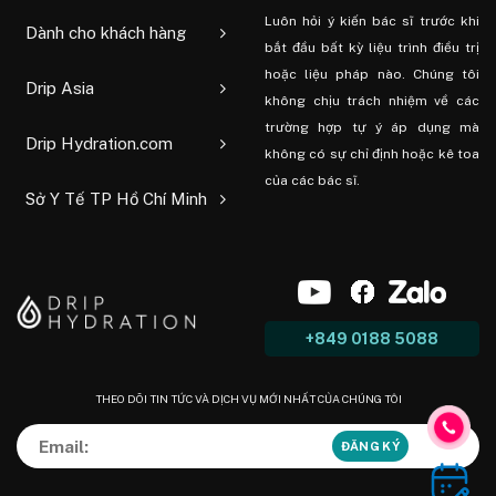
Luôn hỏi ý kiến ​​bác sĩ trước khi
Dành cho khách hàng
bắt đầu bất kỳ liệu trình điều trị
hoặc liệu pháp nào. Chúng tôi
Drip Asia
không chịu trách nhiệm về các
trường hợp tự ý áp dụng mà
Drip Hydration.com
không có sự chỉ định hoặc kê toa
của các bác sĩ.
Sở Y Tế TP Hồ Chí Minh
+849 0188 5088
THEO DÕI TIN TỨC VÀ DỊCH VỤ MỚI NHẤT CỦA CHÚNG TÔI