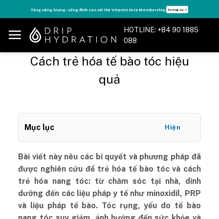
Skip
Tăng năng lượng - sống đỉnh cao với thẻ Vitamin Drip Membership.
Xem ngay ➝
to
content
HOTLINE: +84 90 1885
088
Cách trẻ hóa tế bào tóc hiệu
quả
Mục lục
Hiện
Bài viết này nêu các bí quyết và phương pháp đã
được nghiên cứu để trẻ hóa tế bào tóc và cách
trẻ hóa nang tóc: từ chăm sóc tại nhà, dinh
dưỡng đến các liệu pháp y tế như minoxidil, PRP
và liệu pháp tế bào.
Tóc rụng, yếu do tế bào
nang tóc suy giảm, ảnh hưởng đến sức khỏe và