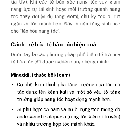
tia UV). Khi các tế bào gốc nang tóc suy giảm
năng lực tự tái sinh hoặc môi trường quanh nang
tóc thay đổi (ví dụ tăng viêm), chu kỳ tóc bị rút
ngắn và tóc mảnh hơn. Đây là nền tảng sinh học
cho “lão hóa nang tóc”.
Cách trẻ hóa tế bào tóc hiệu quả
Dưới đây là các phương pháp phổ biến để trả hóa
tế bào tóc (đã được nghiên cứu/ chứng minh):
Minoxidil (thuốc bôi/foam)
Cơ chế: kích thích pha tăng trưởng của tóc, có
tác dụng lên kênh kali và một số yếu tố tăng
trưởng giúp nang tóc hoạt động mạnh hơn.
Ai phù hợp: cả nam và nữ bị rụng/tóc mỏng do
androgenetic alopecia (rụng tóc kiểu di truyền)
và nhiều trường hợp tóc mảnh khác.