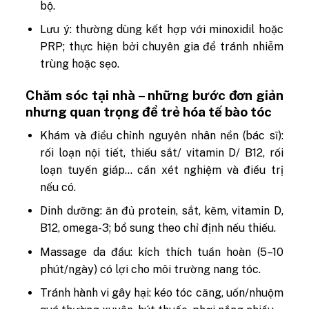
bộ.
Lưu ý: thường dùng kết hợp với minoxidil hoặc
PRP; thực hiện bởi chuyên gia để tránh nhiễm
trùng hoặc sẹo.
Chăm sóc tại nhà – những bước đơn giản
nhưng quan trọng để trẻ hóa tế bào tóc
Khám và điều chỉnh nguyên nhân nền (bác sĩ):
rối loạn nội tiết, thiếu sắt/ vitamin D/ B12, rối
loạn tuyến giáp… cần xét nghiệm và điều trị
nếu có.
Dinh dưỡng: ăn đủ protein, sắt, kẽm, vitamin D,
B12, omega-3; bổ sung theo chỉ định nếu thiếu.
Massage da đầu: kích thích tuần hoàn (5–10
phút/ngày) có lợi cho môi trường nang tóc.
Tránh hành vi gây hại: kéo tóc căng, uốn/nhuộm