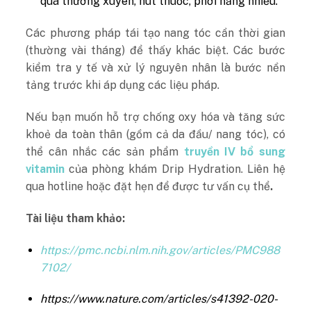
quá thường xuyên, hút thuốc, phơi nắng nhiều.
Các phương pháp tái tạo nang tóc cần thời gian
(thường vài tháng) để thấy khác biệt. Các bước
kiểm tra y tế và xử lý nguyên nhân là bước nền
tảng trước khi áp dụng các liệu pháp.
Nếu bạn muốn hỗ trợ chống oxy hóa và tăng sức
khoẻ da toàn thân (gồm cả da đầu/ nang tóc), có
thể cân nhắc các sản phẩm
truyền IV bổ sung
vitamin
của phòng khám Drip Hydration. Liên hệ
qua hotline hoặc đặt hẹn để được tư vấn cụ thể
.
Tài liệu tham khảo:
https://pmc.ncbi.nlm.nih.gov/articles/PMC988
7102/
https://www.nature.com/articles/s41392-020-