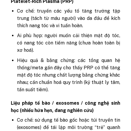
Platelet-Rich Plasma (PRP)
Cơ chế: truyền các yếu tố tăng trưởng tập
trung (tách từ máu người) vào da đầu để kích
thích nang tóc và vi tuần hoàn.
Ai phù hợp: người muốn cải thiện mật độ tóc,
có nang tóc còn tiềm năng (chưa hoàn toàn bị
xơ hoá).
Hiệu quả & bằng chứng: các tổng quan hệ
thống/meta gần đây cho thấy PRP có thể tăng
mật độ tóc nhưng chất lượng bằng chứng khác
nhau; cần chuẩn hoá quy trình (kỹ thuật ly tâm,
tần suất tiêm).
Liệu pháp tế bào / exosomes / công nghệ sinh
học (nhiều hứa hẹn, đang nghiên cứu)
Cơ chế: sử dụng tế bào gốc hoặc túi truyền tin
(exosomes) để tái lập môi trường “trẻ” quanh