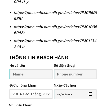
00441-y
https://pmc.ncbi.nlm.nih.gov/articles/PMC6691
938/
https://pmc.ncbi.nlm.nih.gov/articles/PMC1036
6043/
https://pmc.ncbi.nlm.nih.gov/articles/PMC1134
2464/
THÔNG TIN KHÁCH HÀNG
Họ và tên
Số điện thoại
Đ/C phòng khám
Ngày đặt hẹn
Nhu cầu khám