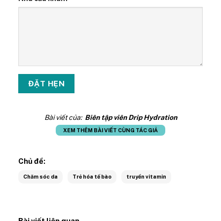
Bài viết của:
Biên tập viên Drip Hydration
XEM THÊM BÀI VIẾT CÙNG TÁC GIẢ
Chủ đề:
Chăm sóc da
Trẻ hóa tế bào
truyền vitamin
Bài viết liên quan