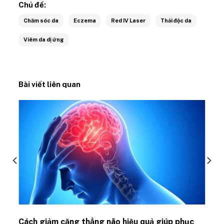
Chủ đề:
Chăm sóc da
Eczema
Red IV Laser
Thải độc da
Viêm da dị ứng
Bài viết liên quan
ủ
Cách giảm căng thẳng não hiệu quả giúp phục