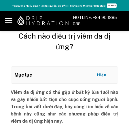
Skip
Tận hưởng nhiều quyền lợi độc quyền, chỉ DÀNH RIÊNG cho Member DripClub!
Chi tiết ➝
to
content
HOTLINE: +84 90 1885
088
Cách nào điều trị viêm da dị
ứng?
Mục lục
Hiện
Viêm da dị ứng có thể gặp ở bất kỳ lứa tuổi nào
và gây nhiều bất tiện cho cuộc sống người bệnh.
Trong bài viết dưới đây, hãy cùng tìm hiểu về căn
bệnh này cũng như các phương pháp điều trị
viêm da dị ứng hiện nay.