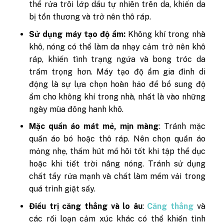
thể rửa trôi lớp dầu tự nhiên trên da, khiến da
bị tổn thương và trở nên thô ráp.
Sử dụng máy tạo độ ẩm:
Không khí trong nhà
khô, nóng có thể làm da nhạy cảm trở nên khô
ráp, khiến tình trạng ngứa và bong tróc da
trầm trọng hơn. Máy tạo độ ẩm gia đình di
động là sự lựa chọn hoàn hảo để bổ sung độ
ẩm cho không khí trong nhà, nhất là vào những
ngày mùa đông hanh khô.
Mặc quần áo mát mẻ, mịn màng
: Tránh mặc
quần áo bó hoặc thô ráp. Nên chọn quần áo
mỏng nhẹ, thấm hút mồ hôi tốt khi tập thể dục
hoặc khi tiết trời nắng nóng. Tránh sử dụng
chất tẩy rửa mạnh và chất làm mềm vải trong
quá trình giặt sấy.
Điều trị căng thẳng và lo âu
:
Căng thẳng
và
các rối loạn cảm xúc khác có thể khiến tình