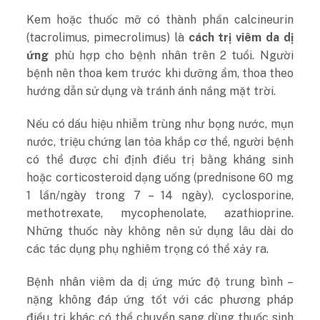
Kem hoặc thuốc mỡ có thành phần calcineurin
(tacrolimus, pimecrolimus) là
cách trị viêm da dị
ứng
phù hợp cho bệnh nhân trên 2 tuổi. Người
bệnh nên thoa kem trước khi dưỡng ẩm, thoa theo
hướng dẫn sử dụng và tránh ánh nắng mặt trời.
Nếu có dấu hiệu nhiễm trùng như bọng nước, mụn
nước, triệu chứng lan tỏa khắp cơ thể, người bệnh
có thể được chỉ định điều trị bằng kháng sinh
hoặc corticosteroid dạng uống (prednisone 60 mg
1 lần/ngày trong 7 – 14 ngày), cyclosporine,
methotrexate, mycophenolate, azathioprine.
Những thuốc này không nên sử dụng lâu dài do
các tác dụng phụ nghiêm trọng có thể xảy ra.
Bệnh nhân viêm da dị ứng mức độ trung bình –
nặng không đáp ứng tốt với các phương pháp
điều trị khác có thể chuyển sang dùng thuốc sinh