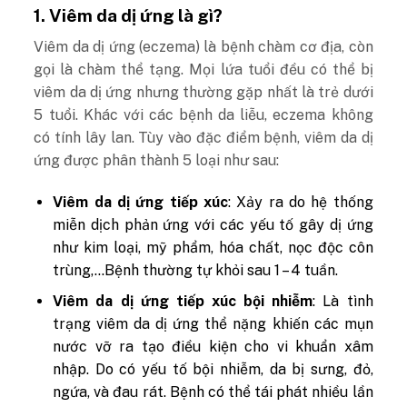
1. Viêm da dị ứng là gì?
Viêm da dị ứng (eczema) là bệnh chàm cơ địa, còn
gọi là chàm thể tạng. Mọi lứa tuổi đều có thể bị
viêm da dị ứng nhưng thường gặp nhất là trẻ dưới
5 tuổi. Khác với các bệnh da liễu, eczema không
có tính lây lan. Tùy vào đặc điểm bệnh, viêm da dị
ứng được phân thành 5 loại như sau:
Viêm da dị ứng tiếp xúc
: Xảy ra do hệ thống
miễn dịch phản ứng với các yếu tố gây dị ứng
như kim loại, mỹ phẩm, hóa chất, nọc độc côn
trùng,…Bệnh thường tự khỏi sau 1 – 4 tuần.
Viêm da dị ứng tiếp xúc bội nhiễm
: Là tình
trạng viêm da dị ứng thể nặng khiến các mụn
nước vỡ ra tạo điều kiện cho vi khuẩn xâm
nhập. Do có yếu tố bội nhiễm, da bị sưng, đỏ,
ngứa, và đau rát. Bệnh có thể tái phát nhiều lần