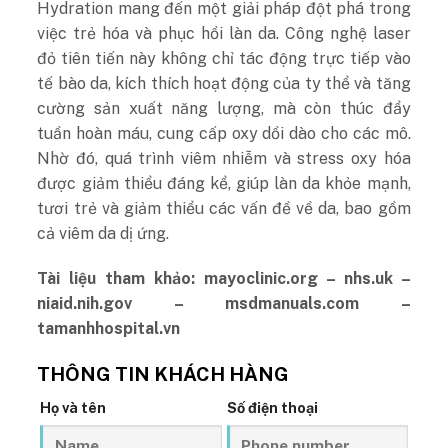
Hydration mang đến một giải pháp đột phá trong
việc trẻ hóa và phục hồi làn da. Công nghệ laser
đỏ tiên tiến này không chỉ tác động trực tiếp vào
tế bào da, kích thích hoạt động của ty thể và tăng
cường sản xuất năng lượng, mà còn thúc đẩy
tuần hoàn máu, cung cấp oxy dồi dào cho các mô.
Nhờ đó, quá trình viêm nhiễm và stress oxy hóa
được giảm thiểu đáng kể, giúp làn da khỏe mạnh,
tươi trẻ và giảm thiểu các vấn đề về da, bao gồm
cả viêm da dị ứng.
Tài liệu tham khảo: mayoclinic.org
– nhs.uk –
niaid.nih.gov – msdmanuals.com –
tamanhhospital.vn
THÔNG TIN KHÁCH HÀNG
Họ và tên
Số điện thoại