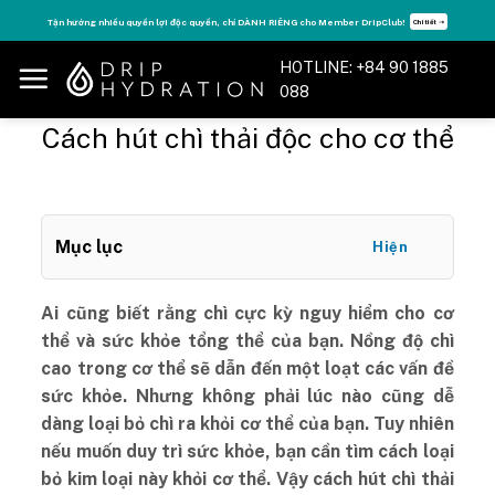
Skip
Tận hưởng nhiều quyền lợi độc quyền, chỉ DÀNH RIÊNG cho Member DripClub!
Chi tiết ➝
to
content
HOTLINE: +84 90 1885
088
Cách hút chì thải độc cho cơ thể
Mục lục
Hiện
Ai cũng biết rằng chì cực kỳ nguy hiểm cho cơ
thể và sức khỏe tổng thể của bạn. Nồng độ chì
cao trong cơ thể sẽ dẫn đến một loạt các vấn đề
sức khỏe. Nhưng không phải lúc nào cũng dễ
dàng loại bỏ chì ra khỏi cơ thể của bạn. Tuy nhiên
nếu muốn duy trì sức khỏe, bạn cần tìm cách loại
bỏ kim loại này khỏi cơ thể. Vậy cách hút chì thải