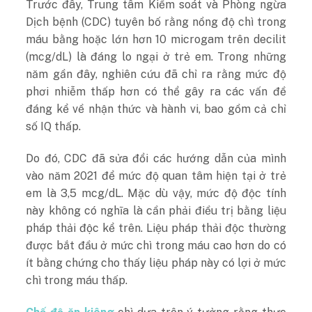
Trước đây, Trung tâm Kiểm soát và Phòng ngừa
Dịch bệnh (CDC) tuyên bố rằng nồng độ chì trong
máu bằng hoặc lớn hơn 10 microgam trên decilit
(mcg/dL) là đáng lo ngại ở trẻ em. Trong những
năm gần đây, nghiên cứu đã chỉ ra rằng mức độ
phơi nhiễm thấp hơn có thể gây ra các vấn đề
đáng kể về nhận thức và hành vi, bao gồm cả chỉ
số IQ thấp.
Do đó, CDC đã sửa đổi các hướng dẫn của mình
vào năm 2021 để mức độ quan tâm hiện tại ở trẻ
em là 3,5 mcg/dL. Mặc dù vậy, mức độ độc tính
này không có nghĩa là cần phải điều trị bằng liệu
pháp thải độc kể trên. Liệu pháp thải độc thường
được bắt đầu ở mức chì trong máu cao hơn do có
ít bằng chứng cho thấy liệu pháp này có lợi ở mức
chì trong máu thấp.