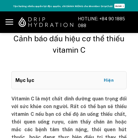
Skip
Tận hưởng nhiều quyền lợi độc quyền, chỉ DÀNH RIÊNG cho Member DripClub!
Chi tiết ➝
to
content
HOTLINE: +84 90 1885
088
Cảnh báo dấu hiệu cơ thể thiếu
vitamin C
Mục lục
Hiện
Vitamin C là một chất dinh dưỡng quan trọng đối
với sức khỏe con người. Rất có thể bạn sẽ thiếu
vitamin C nếu bạn có chế độ ăn uống thiếu chất,
thói quen uống rượu, cảm thấy chán ăn hoặc
mắc các bệnh tâm thần nặng, thói quen hút
thuốc, hoặc đang thực hiện điều trị thay thế