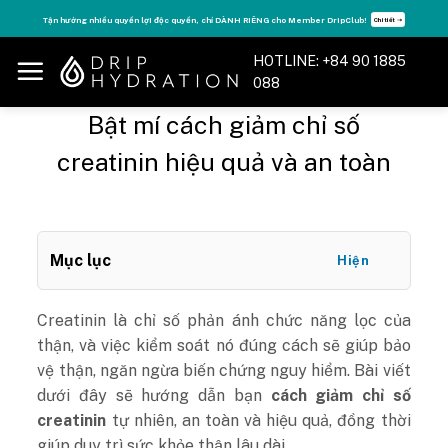
Skip
Tận hưởng nhiều quyền lợi độc quyền, chỉ DÀNH RIÊNG cho Member DripClub!
Chi tiết ➝
to
content
HOTLINE: +84 90 1885
088
Bật mí cách giảm chỉ số
creatinin hiệu quả và an toàn
Mục lục
Hiện
Creatinin là chỉ số phản ánh chức năng lọc của
thận, và việc kiểm soát nó đúng cách sẽ giúp bảo
vệ thận, ngăn ngừa biến chứng nguy hiểm. Bài viết
dưới đây sẽ hướng dẫn bạn
cách giảm chỉ số
creatinin
tự nhiên, an toàn và hiệu quả, đồng thời
giúp duy trì sức khỏe thận lâu dài.