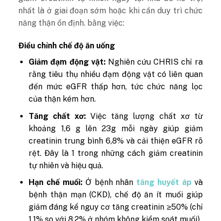
nhất là ở giai đoạn sớm hoặc khi cần duy trì chức
năng thận ổn định. bằng việc:
Điều chỉnh chế độ ăn uống
Giảm đạm động vật:
Nghiên cứu CHRIS chỉ ra
rằng tiêu thụ nhiều đạm động vật có liên quan
đến mức eGFR thấp hơn, tức chức năng lọc
của thận kém hơn.
Tăng chất xơ:
Việc tăng lượng chất xơ từ
khoảng 1,6 g lên 23g mỗi ngày giúp giảm
creatinin trung bình 6,8% và cải thiện eGFR rõ
rệt. Đây là 1 trong những cách giảm creatinin
tự nhiên và hiệu quả.
Hạn chế muối:
Ở bệnh nhân
tăng huyết áp
và
bệnh thận mạn (CKD), chế độ ăn ít muối giúp
giảm đáng kể nguy cơ tăng creatinin ≥50% (chỉ
1,1% so với 8,2% ở nhóm không kiểm soát muối).