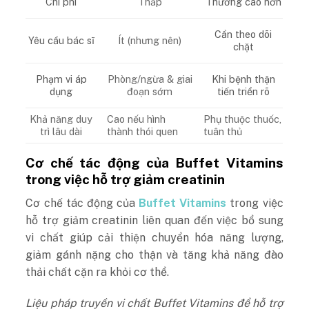
Thấp
Chi phí
Thường cao hơn
Cần theo dõi
Ít (nhưng nên)
Yêu cầu bác sĩ
chặt
Phòng/ngừa & giai
Phạm vi áp
Khi bệnh thận
đoạn sớm
dụng
tiến triển rõ
Khả năng duy
Cao nếu hình
Phụ thuộc thuốc,
trì lâu dài
thành thói quen
tuân thủ
Cơ chế tác động của Buffet Vitamins
trong việc hỗ trợ giảm creatinin
Cơ chế tác động của
Buffet Vitamins
trong việc
hỗ trợ giảm creatinin liên quan đến việc bổ sung
vi chất giúp cải thiện chuyển hóa năng lượng,
giảm gánh nặng cho thận và tăng khả năng đào
thải chất cặn ra khỏi cơ thể.
Liệu pháp truyền vi chất Buffet Vitamins để hỗ trợ