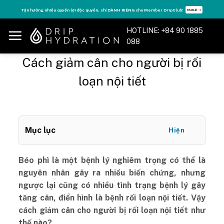
Skip
Tận hưởng nhiều quyền lợi độc quyền, chỉ DÀNH RIÊNG cho Member DripClub!
Chi tiết ➝
to
content
HOTLINE: +84 90 1885
088
Cách giảm cân cho người bị rối
loạn nội tiết
Mục lục
Hiện
Béo phì là một bệnh lý nghiêm trọng có thể là
nguyên nhân gây ra nhiều biến chứng, nhưng
ngược lại cũng có nhiều tình trạng bệnh lý gây
tăng cân, điển hình là bệnh rối loạn nội tiết. Vậy
cách giảm cân cho người bị rối loạn nội tiết như
thế nào?