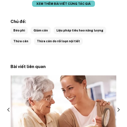
XEM THÊM BÀI VIẾT CÙNG TÁC GIẢ
Chủ đề:
Béo phì
Giảm cân
Liệu pháp tiêu hao năng lượng
Thừa cân
Thừa cân do rối loạn nội tiết
Bài viết liên quan