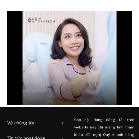
Các nội dung đăng tải trên
Về chúng tôi
website này chỉ mang tính tham
khảo, đề nghị Quý khách hàng
Tin tức hoạt động