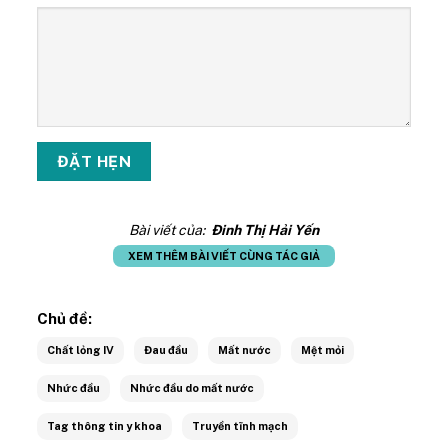
Bài viết của:
Đinh Thị Hải Yến
XEM THÊM BÀI VIẾT CÙNG TÁC GIẢ
Chủ đề:
Chất lỏng IV
Đau đầu
Mất nước
Mệt mỏi
Nhức đầu
Nhức đầu do mất nước
Tag thông tin y khoa
Truyền tĩnh mạch