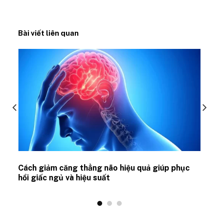
Bài viết liên quan
ủ
Cách giảm căng thẳng não hiệu quả giúp phục
hồi giấc ngủ và hiệu suất