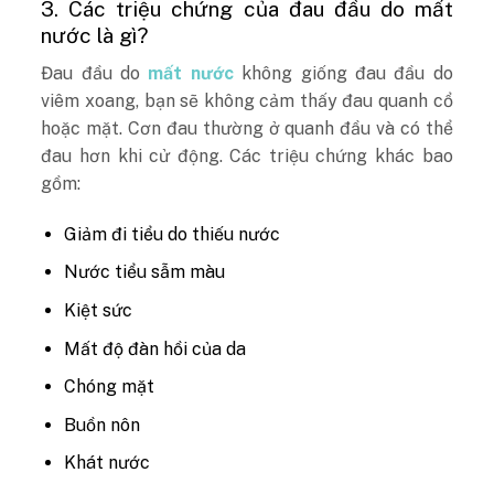
3. Các triệu chứng của đau đầu do mất
nước là gì?
Đau đầu do
mất nước
không giống đau đầu do
viêm xoang, bạn sẽ không cảm thấy đau quanh cổ
hoặc mặt. Cơn đau thường ở quanh đầu và có thể
đau hơn khi cử động. Các triệu chứng khác bao
gồm:
Giảm đi tiểu do thiếu nước
Nước tiểu sẫm màu
Kiệt sức
Mất độ đàn hồi của da
Chóng mặt
Buồn nôn
Khát nước