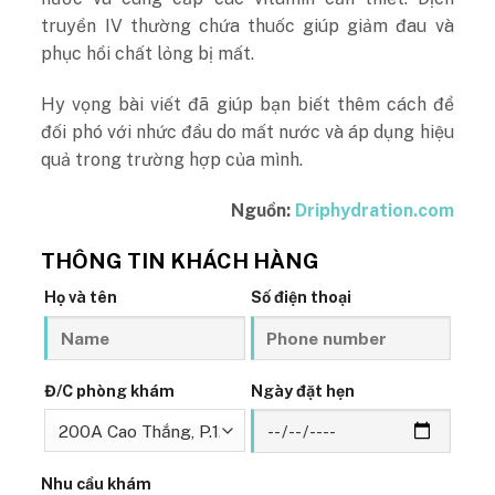
truyền IV thường chứa thuốc giúp giảm đau và
phục hồi chất lỏng bị mất.
Hy vọng bài viết đã giúp bạn biết thêm cách để
đối phó với nhức đầu do mất nước và áp dụng hiệu
quả trong trường hợp của mình.
Nguồn:
Driphydration.com
THÔNG TIN KHÁCH HÀNG
Họ và tên
Số điện thoại
Đ/C phòng khám
Ngày đặt hẹn
Nhu cầu khám