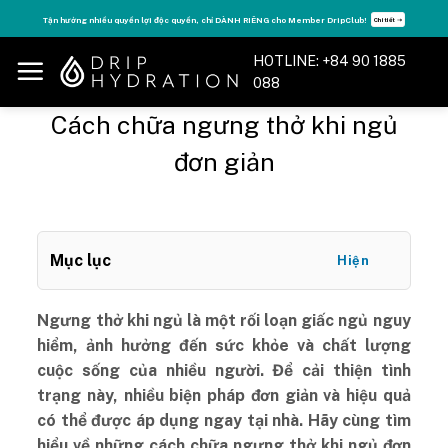
Skip
Tận hưởng nhiều quyền lợi độc quyền, chỉ DÀNH RIÊNG cho Member DripClub!
Chi tiết ➝
to
content
HOTLINE: +84 90 1885
088
Cách chữa ngưng thở khi ngủ
đơn giản
Mục lục
Hiện
Ngưng thở khi ngủ là một rối loạn giấc ngủ nguy
hiểm, ảnh hưởng đến sức khỏe và chất lượng
cuộc sống của nhiều người. Để cải thiện tình
trạng này, nhiều biện pháp đơn giản và hiệu quả
có thể được áp dụng ngay tại nhà. Hãy cùng tìm
hiểu về những cách chữa ngưng thở khi ngủ đơn