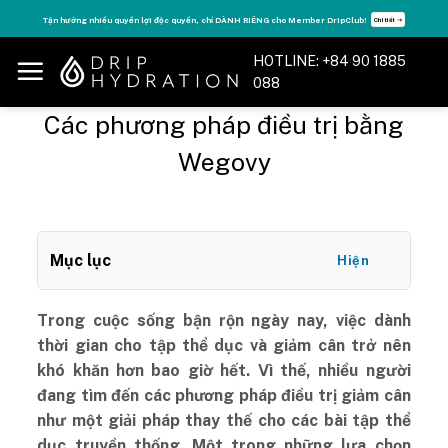
Skip
Tận hưởng nhiều quyền lợi độc quyền, chỉ DÀNH RIÊNG cho Member DripClub!
Chi tiết ➝
to
content
HOTLINE: +84 90 1885
088
Các phương pháp điều trị bằng
Wegovy
Mục lục
Hiện
Trong cuộc sống bận rộn ngày nay, việc dành
thời gian cho tập thể dục và giảm cân trở nên
khó khăn hơn bao giờ hết. Vì thế, nhiều người
đang tìm đến các phương pháp điều trị giảm cân
như một giải pháp thay thế cho các bài tập thể
dục truyền thống. Một trong những lựa chọn