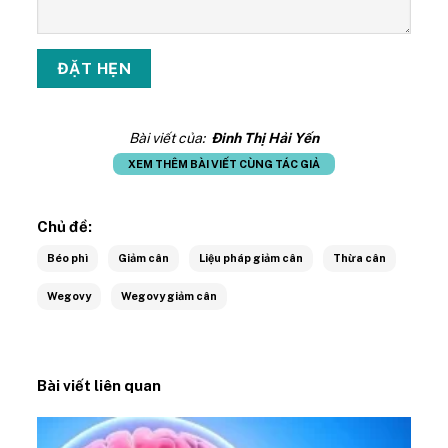
Bài viết của:
Đinh Thị Hải Yến
XEM THÊM BÀI VIẾT CÙNG TÁC GIẢ
Chủ đề:
Béo phì
Giảm cân
Liệu pháp giảm cân
Thừa cân
Wegovy
Wegovy giảm cân
Bài viết liên quan