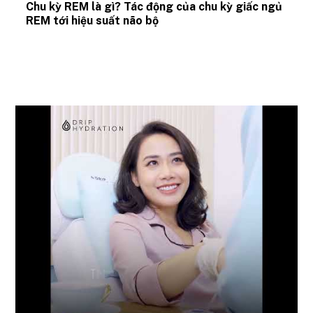
Chu kỳ REM là gì? Tác động của chu kỳ giấc ngủ
REM tới hiệu suất não bộ