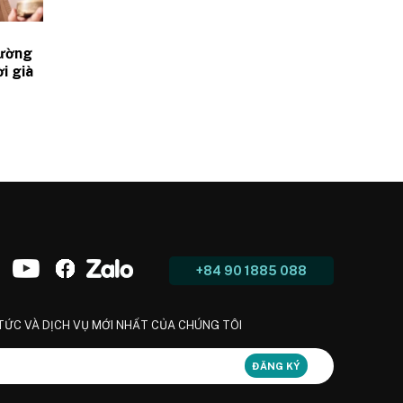
cường
i già
đến
+84 90 1885 088
 TỨC VÀ DỊCH VỤ MỚI NHẤT CỦA CHÚNG TÔI