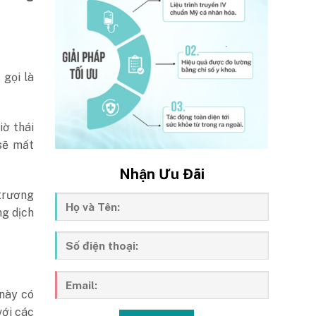
 gọi là
iờ thái
sẽ mất
Nhận Ưu Đãi
trương
ng dịch
 này có
với các