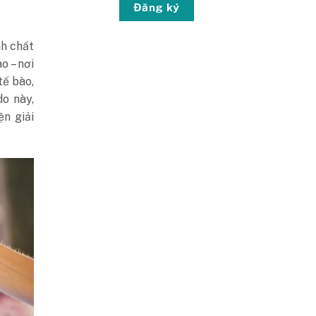
Đăng ký
nh chất
o – nơi
tế bào,
o này,
n giải