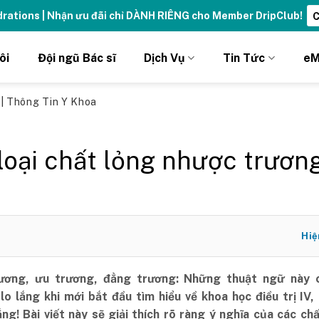
ydrations | Nhận ưu đãi chỉ DÀNH RIÊNG cho Member DripClub!
C
ôi
Đội ngũ Bác sĩ
Dịch Vụ
Tin Tức
eM
ủ
|
Thông Tin Y Khoa
loại chất lỏng nhược trươn
Hiệ
ương, ưu trương, đẳng trương: Những thuật ngữ này 
 lo lắng khi mới bắt đầu tìm hiểu về khoa học điều trị IV
ng! Bài viết này sẽ giải thích rõ ràng ý nghĩa của các ch