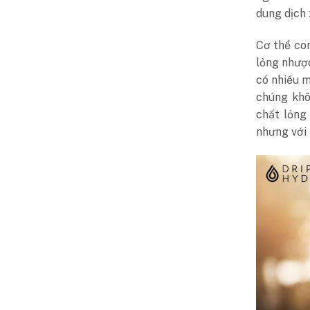
dung dịch
Cơ thể con
lỏng nhược
có nhiều m
chúng khô
chất lỏng
nhưng với 