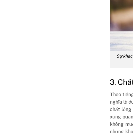
Sự khác
3. Chấ
Theo tiếng
nghĩa là d
chất lỏng
xung quan
không muố
những khô