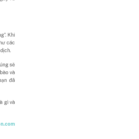
g”. Khi
hư các
dịch.
húng sẽ
 bào và
bạn đã
à gì và
on.com