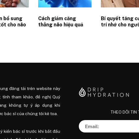
n bổ sung
Cách giảm căng
Bí quyết tăng 
tốt cho não
thẳng não hiệu quả
trí nhớ cho ngườ
y khoa
giúp phục hồi giấc
giúp minh mẫn 
ngủ và hiệu suất
tuổi 80+
dung đăng tải trên website này
 tính tham khảo, đề nghị Quý
àng không tự ý áp dụng khi
THEO DÕI TIN
 bác sĩ của chúng tôi kê toa.
ý kiến ​​bác sĩ trước khi bắt đầu