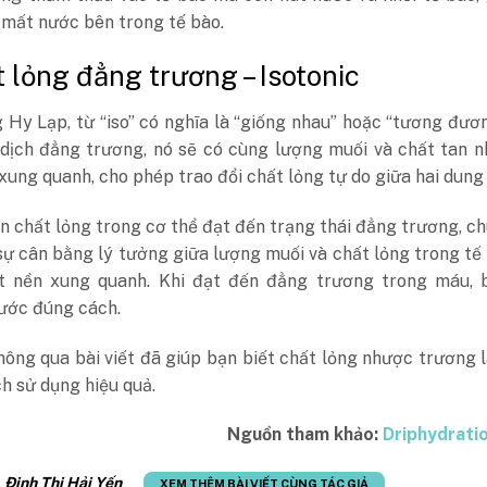
 mất nước bên trong tế bào.
t lỏng đẳng trương – Isotonic
 Hy Lạp, từ “iso” có nghĩa là “giống nhau” hoặc “tương đươn
dịch đẳng trương, nó sẽ có cùng lượng muối và chất tan n
xung quanh, cho phép trao đổi chất lỏng tự do giữa hai dung 
n chất lỏng trong cơ thể đạt đến trạng thái đẳng trương, c
ự cân bằng lý tưởng giữa lượng muối và chất lỏng trong tế
t nền xung quanh. Khi đạt đến đẳng trương trong máu, 
ước đúng cách.
ông qua bài viết đã giúp bạn biết chất lỏng nhược trương l
h sử dụng hiệu quả.
Nguồn tham khảo:
Driphydrati
:
Đinh Thị Hải Yến
XEM THÊM BÀI VIẾT CÙNG TÁC GIẢ