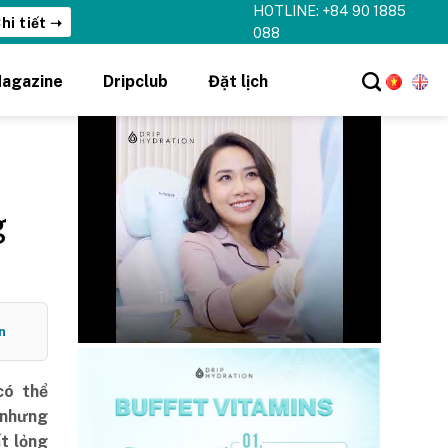
HOTLINE: +84 90 1885
hi tiết ➝
088
agazine
Dripclub
Đặt lịch
g
n
có thể
, nhưng
ất lỏng