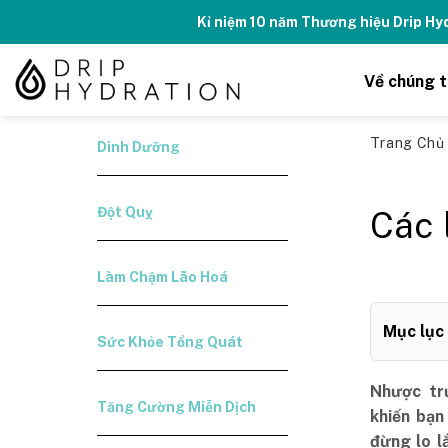
Skip
Kỉ niệm 10 năm Thương hiệu Drip H
to
content
Về chúng t
Trang Ch
Dinh Dưỡng
Đột Quỵ
Các 
Làm Chậm Lão Hoá
Mục lục
Sức Khỏe Tổng Quát
Nhược tr
Tăng Cường Miễn Dịch
khiến bạn
đừng lo lắ