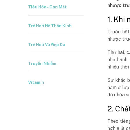
nhược trư
Tiêu Hóa - Gan Mật
1. Khi
Trẻ Hoá Hệ Thần Kinh
Trước hết,
nhược trư
Trẻ Hoá Và Đẹp Da
Thứ hai, 
nhỏ hành 
Truyền Nhiễm
nhiều thời
Sự khác b
Vitamin
nằm ở lượ
đó chứa so
2. Chấ
Theo tiếng
nghĩa là c