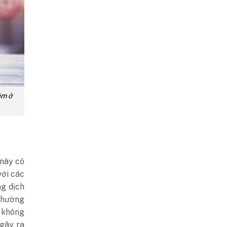
ằm ở
 này có
với các
g dịch
thường
 không
gây ra