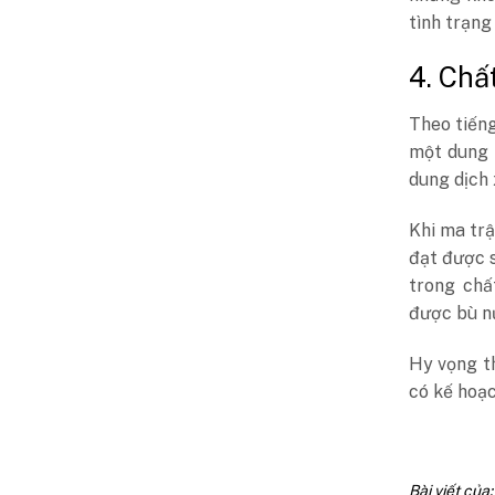
tình trạng
4. Chấ
Theo tiếng
một dung 
dung dịch 
Khi ma trậ
đạt được s
trong chấ
được bù n
Hy vọng th
có kế hoạc
Bài viết của