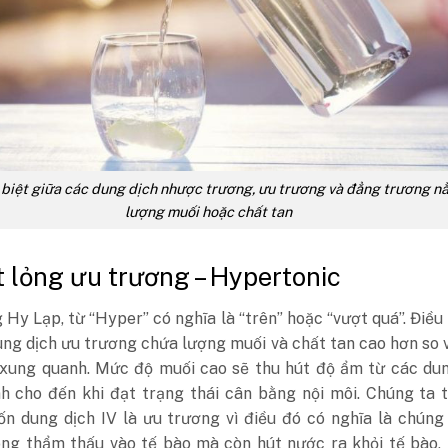
 biệt giữa các dung dịch nhược trương, ưu trương và đẳng trương n
lượng muối hoặc chất tan
t lỏng ưu trương – Hypertonic
 Hy Lạp, từ “Hyper” có nghĩa là “trên” hoặc “vượt quá”. Điều
ung dịch ưu trương chứa lượng muối và chất tan cao hơn so 
 xung quanh. Mức độ muối cao sẽ thu hút độ ẩm từ các dun
h cho đến khi đạt trạng thái cân bằng nội môi. Chúng ta 
n dung dịch IV là ưu trương vì điều đó có nghĩa là chúng
ng thẩm thấu vào tế bào mà còn hút nước ra khỏi tế bào, 