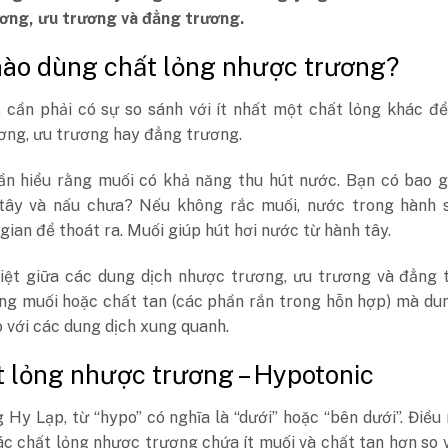
ơng, ưu trương và đẳng trương.
 nào dùng chất lỏng nhược trương?
 cần phải có sự so sánh với ít nhất một chất lỏng khác để
ơng, ưu trương hay đẳng trương.
cần hiểu rằng muối có khả năng thu hút nước. Bạn có bao g
tây và nấu chưa? Nếu không rắc muối, nước trong hành 
 gian để thoát ra. Muối giúp hút hơi nước từ hành tây.
iệt giữa các dung dịch nhược trương, ưu trương và đẳng 
ng muối hoặc chất tan (các phần rắn trong hỗn hợp) mà du
 với các dung dịch xung quanh.
t lỏng nhược trương – Hypotonic
 Hy Lạp, từ “hypo” có nghĩa là “dưới” hoặc “bên dưới”. Điều
ác chất lỏng nhược trương chứa ít muối và chất tan hơn so 