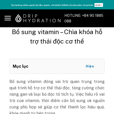
Skip
r DripClub!
Tăng năng lượng - sống đỉnh cao với thẻ Vitamin Drip Membershi
Chi tiết ➝
to
content
HOTLINE: +84 90 1885
088
Bổ sung vitamin – Chìa khóa hỗ
trợ thải độc cơ thể
Mục lục
Hiện
Bổ sung vitamin đóng vai trò quan trọng trong
quá trình hỗ trợ cơ thể thải độc, tăng cường chức
năng gan và loại bỏ độc tố tích tụ. Việc hiểu rõ vai
trò của vitamin, thời điểm cần bổ sung và nguồn
cung phù hợp sẽ giúp cơ thể thanh lọc hiệu quả,
khỏe mạnh từ bên trong.