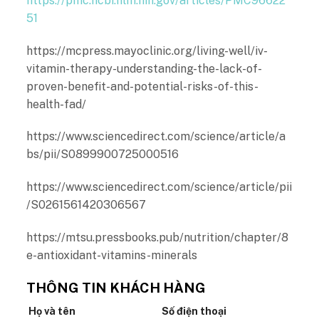
https://pmc.ncbi.nlm.nih.gov/articles/PMC96622
51
https://mcpress.mayoclinic.org/living
-well/iv-
vitamin-therapy-understanding-the-lack-of-
proven-benefit-and-potential-risk
s-of-this-
health-fad/
https://www.sciencedirect.com/science/article/a
bs/pii/S0899900725000516
https://www.sciencedirect.com/science/article/pii
/S0261561420306567
https://mtsu.pressbooks.pub/nutrition/chapter/8
e-antioxidant-vitamins-minerals
THÔNG TIN KHÁCH HÀNG
Họ và tên
Số điện thoại