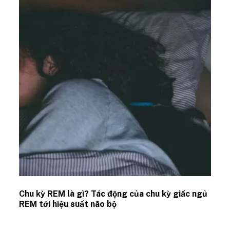
Chu kỳ REM là gì? Tác động của chu kỳ giấc ngủ
REM tới hiệu suất não bộ