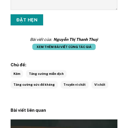
Bài viết của:
Nguyễn Thị Thanh Thuý
XEM THÊM BÀI VIẾT CÙNG TÁC GIẢ
Chủ đề:
Kẽm
Tăng cường miễn dịch
Tăng cường sức đề kháng
Truyền vi chất
Vi chất
Bài viết liên quan