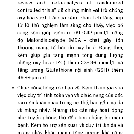
review and meta-analysis of randomized
controlled trials” đã chứng minh vai trò chống
oxy hóa vượt trội của kẽm. Phân tích tổng hợp
từ 10 thử nghiệm lâm sàng cho thấy, việc bổ
sung kẽm giúp giảm rõ rệt 0.42 µmol/L nồng
độ Malondialdehyde (MDA – chất gây tổn
thương màng tế bào do oxy hóa). Đồng thời,
kẽm giúp gia tăng mạnh tổng dung lượng
chống oxy hóa (TAC) thêm 225.96 mmol/L và
tăng lượng Glutathione nội sinh (GSH) thêm
49.99 µmol/L.
Chức năng hàng rào bảo vệ: Kẽm tham gia vào
việc duy trì tính toàn vẹn và chức năng của các
rào cản khác nhau trong cơ thể, bao gồm cả da
và màng nhầy. Những rào cản này hoạt động
như tuyến phòng thủ đầu tiên chống lại mầm
bệnh. Kẽm hỗ trợ sản xuất và duy trì làn da và
màng nhầy khỏe mạnh, tăng cường khả năng