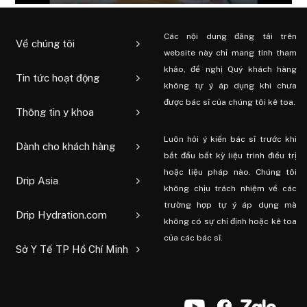
Các nội dung đăng tải trên
Về chúng tôi
website này chỉ mang tính tham
khảo, đề nghị Quý khách hàng
Tin tức hoạt động
không tự ý áp dụng khi chưa
được bác sĩ của chúng tôi kê toa.
Thông tin y khoa
Luôn hỏi ý kiến ​​bác sĩ trước khi
Dành cho khách hàng
bắt đầu bất kỳ liệu trình điều trị
hoặc liệu pháp nào. Chúng tôi
Drip Asia
không chịu trách nhiệm về các
trường hợp tự ý áp dụng mà
Drip Hydration.com
không có sự chỉ định hoặc kê toa
của các bác sĩ.
Sở Y Tế TP Hồ Chí Minh