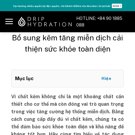
Skip
Tăng năng lượng - sống đỉnh cao với thẻ Vitamin Drip Membership.
Xem ngay ➝
to
content
HOTLINE: +84 90 1885
088
Bổ sung kẽm tăng miễn dịch cải
thiện sức khỏe toàn diện
Mục lục
Hiện
Vi chất kẽm không chỉ là một khoáng chất cần
thiết cho cơ thể mà còn đóng vai trò quan trọng
trong việc tăng cường hệ thống miễn dịch. Bằng
cách cung cấp đầy đủ vi chất kẽm, chúng ta có
thể đảm bảo sức khỏe toàn diện và khả năng đề
kháng tốt hơn. Hãy cùng tìm hiểu về tác dụng